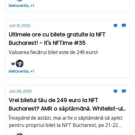
Metaventis, +1
Jun 13, 2023
Ultimele ore cu bilete gratuite la NFT
Bucharest! - It's NFTime #35
Valoarea fiecărui bilet este de 249 euro!
Metaventis, +1
Jun 06, 2023
Vrei biletul tău de 249 euro la NFT
Bucharest? AMR o săptămână. Whitelist-ul
depășește deja 100k EUR - It's NFTime #34
Începând de astăzi, mai ai fix o săptămână să aplici
pentru propriul bilet la NFT Bucharest, pe 21-22
octombrie, în valoare de 249 euro.