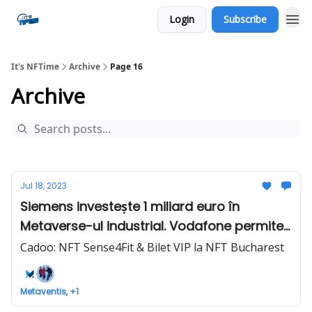
Login
Subscribe
Social
It's NFTime
Archive
Page 16
Archive
Jul 18, 2023
Siemens investește 1 miliard euro în
Metaverse-ul industrial. Vodafone permite
conectarea în Metaverse via numărul de
Cadoo: NFT Sense4Fit & Bilet VIP la NFT Bucharest
telefon. - It's NFTime #40
Metaventis, +1