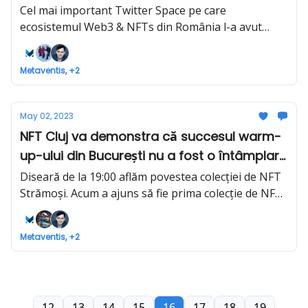
#30
Cel mai important Twitter Space pe care
ecosistemul Web3 & NFTs din România l-a avut
vreodată. Azi, de ziua Europei, la 19:00.
Metaventis, +2
May 02, 2023
NFT Cluj va demonstra că succesul warm-
up-ului din București nu a fost o întâmplare
- It's NFTime #29
Diseară de la 19:00 aflăm povestea colecției de NFT
Strămoși. Acum a ajuns să fie prima colecție de NFTs
mintată pe MultiversX (fostul Elrond)
Metaventis, +2
12
13
14
15
16
17
18
19