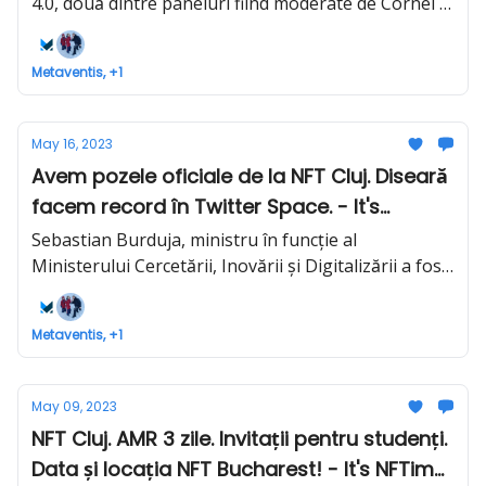
4.0, două dintre paneluri fiind moderate de Cornel și
Endi.
Metaventis, +1
May 16, 2023
Avem pozele oficiale de la NFT Cluj. Diseară
facem record în Twitter Space. - It's
NFTime #31
Sebastian Burduja, ministru în funcție al
Ministerului Cercetării, Inovării și Digitalizării a fost
cel care a anunțat data NFT Bucharest main event,
în aplauzele tuturor.
Metaventis, +1
May 09, 2023
NFT Cluj. AMR 3 zile. Invitații pentru studenți.
Data și locația NFT Bucharest! - It's NFTime