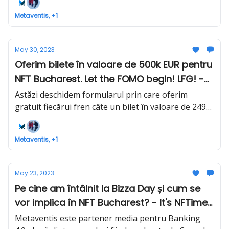
Metaventis, +1
May 30, 2023
Oferim bilete în valoare de 500k EUR pentru
NFT Bucharest. Let the FOMO begin! LFG! -
It's NFTime #33
Astăzi deschidem formularul prin care oferim
gratuit fiecărui fren câte un bilet în valoare de 249
EUR pentru NFT Bucharest.
Metaventis, +1
May 23, 2023
Pe cine am întâlnit la Bizza Day și cum se
vor implica în NFT Bucharest? - It's NFTime
#32
Metaventis este partener media pentru Banking