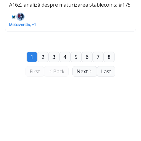
A16Z, analiză despre maturizarea stablecoins; #175
Metaventis, +1
1
2
3
4
5
6
7
8
First
Back
Next
Last