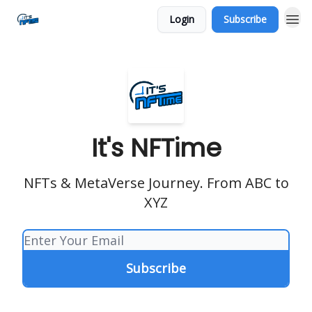
Login
Subscribe
Social
It's NFTime
NFTs & MetaVerse Journey. From ABC to
XYZ