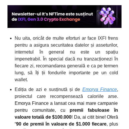
Nu uita, oricât de multe eforturi ar face IXFI frens
pentru a asigura securitatea datelor și asseturilor,
internetul în general nu este un spațiu
impenetrabil. În special dacă nu tranzacționezi în
fiecare zi, recomandarea generală e ca pe termen
lung, să îți ții fondurile importante pe un cold
wallet.
Ediția de azi e susținută și de
Emorya Finance
,
proiectul care recompensează caloriile arse.
Emorya Finance a lansat cea mai mare campanie
pentru comunitate, cu
premii fabuloase în
valoare totală de $100.000
! Da, ai citit bine! Oferă
“
90 de premii în valoare de $1.000 fiecare
, plus