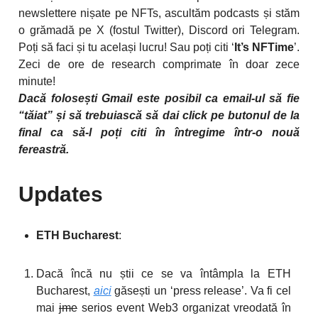
newslettere nișate pe NFTs, ascultăm podcasts și stăm
o grămadă pe X (fostul Twitter), Discord ori Telegram.
Poți să faci și tu același lucru! Sau poți citi ‘
It’s NFTime
’.
Zeci de ore de research comprimate în doar zece
minute!
Dacă folosești Gmail este posibil ca email-ul să fie
“tăiat” și să trebuiască să dai click pe butonul de la
final ca să-l poți citi în întregime într-o nouă
fereastră.
Updates
ETH Bucharest
:
Dacă încă nu știi ce se va întâmpla la ETH
Bucharest,
aici
găsești un ‘press release’. Va fi cel
mai
jme
serios event Web3 organizat vreodată în