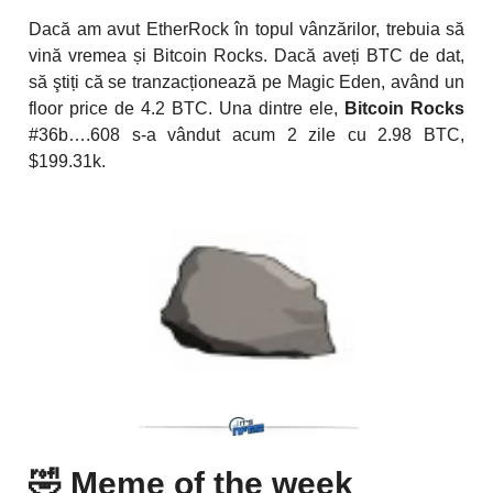
Dacă am avut EtherRock în topul vânzărilor, trebuia să
vină vremea și Bitcoin Rocks. Dacă aveți BTC de dat,
să ştiți că se tranzacționează pe Magic Eden, având un
floor price de 4.2 BTC. Una dintre ele,
Bitcoin Rocks
#36b….608 s-a vândut acum 2 zile cu 2.98 BTC,
$199.31k.
🤣
Meme of the week