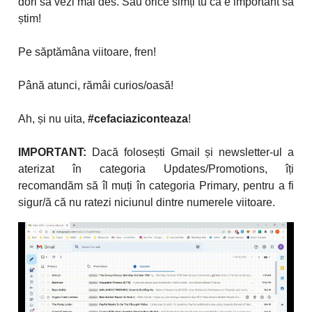
dori să vezi mai des. Sau orice simți tu că e important să
știm!
Pe săptămâna viitoare, fren!
Până atunci, rămâi curios/oasă!
Ah, și nu uita,
#cefaciaziconteaza
!
IMPORTANT:
Dacă folosești Gmail și newsletter-ul a
aterizat în categoria Updates/Promotions, îți
recomandăm să îl muți în categoria Primary, pentru a fi
sigur/ă că nu ratezi niciunul dintre numerele viitoare.