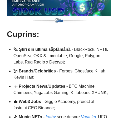
Cuprins:
🗞️
Știri din ultima săptămână
- BlackRock, NFTfi,
OpenSea, OKX & Immutable, Google, Polygon
Labs, Rug Radio x Decrypt;
🗽
Brands/Celebrities
- Forbes, Ghostface Killah,
Kevin Hart;
📣
Projects News/Updates
- BTC Machine,
Chimpers, YugaLabs Gaming, Killabears, XPUNK;
💼
Web3 Jobs -
Giggle Academy, proiect al
fostului CEO Binance;
🎵
Music NFTs
-
Irathy
scrie despre
Vault.fm
, UFO,