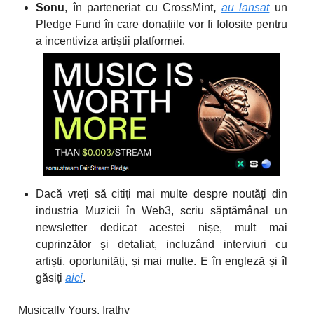
Sonu
, în parteneriat cu CrossMint
,
au lansat
un
Pledge Fund în care donațiile vor fi folosite pentru
a incentiviza artiștii platformei.
Dacă vreți să citiți mai multe despre noutăți din
industria Muzicii în Web3, scriu săptămânal un
newsletter dedicat acestei nișe, mult mai
cuprinzător și detaliat, incluzând interviuri cu
artiști, oportunități, și mai multe. E în engleză și îl
găsiți
aici
.
Musically Yours, Irathy