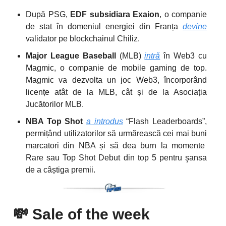
După PSG,
EDF subsidiara Exaion
, o companie
de stat în domeniul energiei din Franța
devine
validator pe blockchainul Chiliz.
Major League Baseball
(MLB)
intră
în Web3 cu
Magmic, o companie de mobile gaming de top.
Magmic va dezvolta un joc Web3, încorporând
licențe atât de la MLB, cât și de la Asociația
Jucătorilor MLB.
NBA Top Shot
a introdus
“Flash Leaderboards”,
permițând utilizatorilor să urmărească cei mai buni
marcatori din NBA și să dea burn la momente
Rare sau Top Shot Debut din top 5 pentru şansa
de a câștiga premii.
💸
Sale of the week