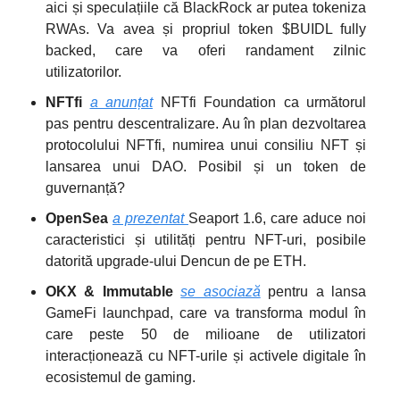
aici și speculațiile că BlackRock ar putea tokeniza
RWAs. Va avea și propriul token $BUIDL fully
backed, care va oferi randament zilnic
utilizatorilor.
NFTfi
a anunțat
NFTfi Foundation ca următorul
pas pentru descentralizare. Au în plan dezvoltarea
protocolului NFTfi, numirea unui consiliu NFT și
lansarea unui DAO. Posibil și un token de
guvernanță?
OpenSea
a prezentat
Seaport 1.6, care aduce noi
caracteristici și utilități pentru NFT-uri, posibile
datorită upgrade-ului Dencun de pe ETH.
OKX & Immutable
se asociază
pentru a lansa
GameFi launchpad, care va transforma modul în
care peste 50 de milioane de utilizatori
interacționează cu NFT-urile și activele digitale în
ecosistemul de gaming.