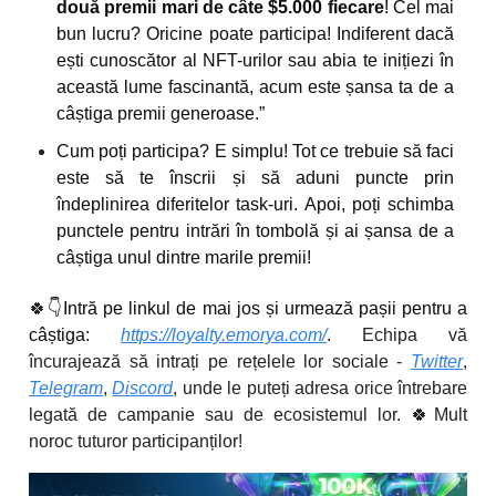
două premii mari de câte $5.000 fiecare
! Cel mai
bun lucru? Oricine poate participa! Indiferent dacă
ești cunoscător al NFT-urilor sau abia te inițiezi în
această lume fascinantă, acum este șansa ta de a
câștiga premii generoase.”
Cum poți participa? E simplu! Tot ce trebuie să faci
este să te înscrii și să aduni puncte prin
îndeplinirea diferitelor task-uri. Apoi, poți schimba
punctele pentru intrări în tombolă și ai șansa de a
câștiga unul dintre marile premii!
🍀
👇Intră pe linkul de mai jos și urmează pașii pentru a
câștiga:
https://loyalty.emorya.com/
. Echipa vă
încurajează să intrați pe rețelele lor sociale -
Twitter
,
Telegram
,
Discord
, unde le puteți adresa orice întrebare
legată de campanie sau de ecosistemul lor.
🍀
Mult
noroc tuturor participanților!