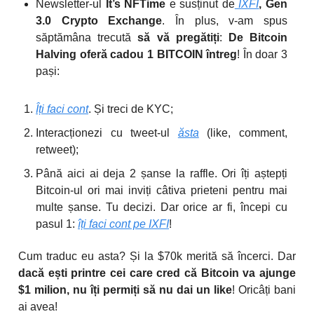
Newsletter-ul
It’s NFTime
e susținut de
IXFI
, Gen
3.0 Crypto Exchange
. În plus, v-am spus
săptămâna trecută
să vă pregătiți
:
De Bitcoin
Halving oferă cadou 1 BITCOIN întreg
! În doar 3
pași:
Îți faci cont
. Și treci de KYC;
Interacționezi cu tweet-ul
ăsta
(like, comment,
retweet);
Până aici ai deja 2 șanse la raffle. Ori îți aștepți
Bitcoin-ul ori mai inviți câtiva prieteni pentru mai
multe șanse. Tu decizi. Dar orice ar fi, începi cu
pasul 1:
îți faci cont pe IXFI
!
Cum traduc eu asta? Și la $70k merită să încerci. Dar
dacă ești printre cei care cred că Bitcoin va ajunge
$1 milion, nu îți permiți să nu dai un like
! Oricâți bani
ai avea!