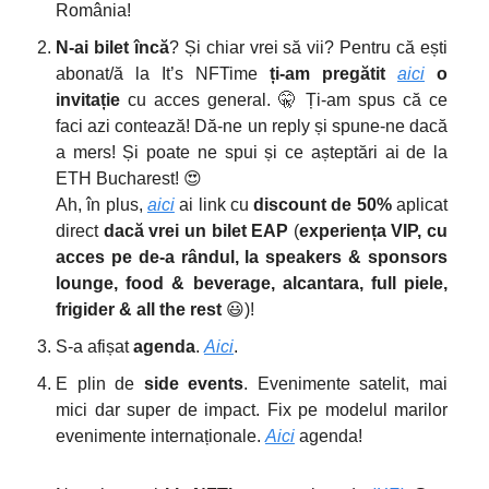
România!
N-ai bilet încă
? Și chiar vrei să vii? Pentru că ești
abonat/ă la It’s NFTime
ți-am pregătit
aici
o
invitație
cu acces general. 🤫 Ți-am spus că ce
faci azi contează! Dă-ne un reply și spune-ne dacă
a mers! Și poate ne spui și ce așteptări ai de la
ETH Bucharest! 😍
Ah, în plus,
aici
ai link cu
discount de 50%
aplicat
direct
dacă vrei un bilet EAP
(
experiența VIP, cu
acces pe de-a rândul, la speakers & sponsors
lounge, food & beverage, alcantara, full piele,
frigider & all the rest
😃)!
S-a afișat
agenda
.
Aici
.
E plin de
side events
. Evenimente satelit, mai
mici dar super de impact. Fix pe modelul marilor
evenimente internaționale.
Aici
agenda!