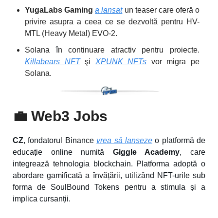
YugaLabs Gaming
a lansat
un teaser care oferă o
privire asupra a ceea ce se dezvoltă pentru HV-
MTL (Heavy Metal) EVO-2.
Solana
î
n continuare atractiv pentru proiecte.
Killabears NFT
şi
XPUNK NFTs
vor migra pe
Solana.
💼
Web3 Jobs
CZ
, fondatorul Binance
vrea să lanseze
o platformă de
educație online numită
Giggle Academy
, care
integrează tehnologia blockchain. Platforma adoptă o
abordare gamificată a învățării, utilizând NFT-urile sub
forma de SoulBound Tokens pentru a stimula și a
implica cursanții.