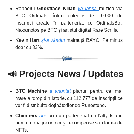
Rapperul
Ghostface Killah
va lansa
muzică via
BTC Ordinals, într-o colecție de 10.000 de
inscripții create în parteneriat cu OrdinalsBot,
Nakamotos pe BTC și artistul digital Rare Scrilla.
Kevin Hart
şi-a vândut
maimuță BAYC. Pe minus
doar cu 83%.
📣
Projects News / Updates
BTC Machine
a anunțat
planuri pentru cel mai
mare airdrop din istorie, cu 112.777 de inscripții ce
vor fi distribuite deținătorilor de Runestone.
Chimpers
are
un nou parteneriat cu Nifty Island
pentru două jocuri noi şi recompense sub formă de
NFTs.