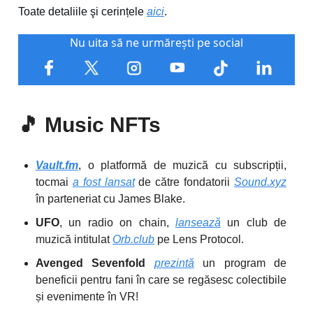
Toate detaliile şi cerințele
aici
.
Nu uita să ne urmărești pe social
🎵
Music NFTs
Vault.fm
, o platformă de muzică cu subscripții,
tocmai
a fost lansat
de către fondatorii
Sound.xyz
în parteneriat cu James Blake.
UFO
, un radio on chain,
lansează
un club de
muzică intitulat
Orb.club
pe Lens Protocol.
Avenged Sevenfold
prezintă
un program de
beneficii pentru fani în care se regăsesc colectibile
și evenimente în VR!