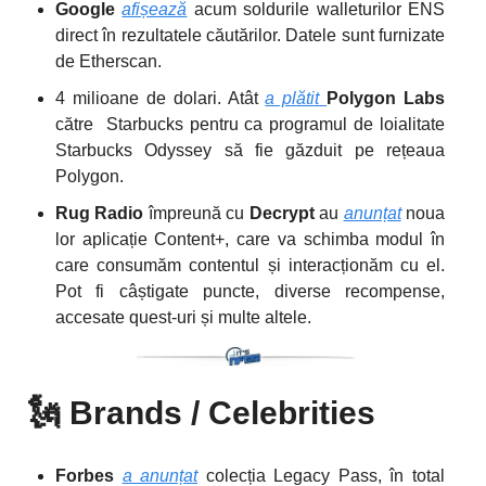
Google
afișează
acum soldurile walleturilor ENS
direct în rezultatele căutărilor. Datele sunt furnizate
de Etherscan.
4 milioane de dolari. Atât
a plătit
Polygon Labs
către Starbucks pentru ca programul de loialitate
Starbucks Odyssey să fie găzduit pe rețeaua
Polygon.
Rug Radio
împreună cu
Decrypt
au
anunțat
noua
lor aplicație Content+, care va schimba modul în
care consumăm contentul și interacționăm cu el.
Pot fi câștigate puncte, diverse recompense,
accesate quest-uri și multe altele.
🗽
Brands / Celebrities
Forbes
a anunțat
colecția Legacy Pass, în total