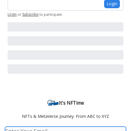
Login
Login
or
Subscribe
to participate
.
It's NFTime
NFTs & MetaVerse Journey. From ABC to XYZ