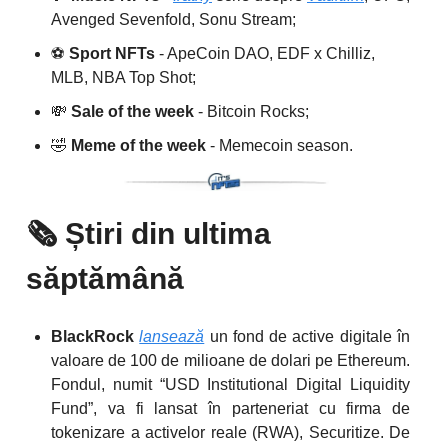
Avenged Sevenfold, Sonu Stream;
⚽️
Sport NFTs
- ApeCoin DAO, EDF x Chilliz,
MLB, NBA Top Shot;
💸
Sale of the week
- Bitcoin Rocks;
🤣
Meme of the week
- Memecoin season.
🗞️
Știri din ultima
săptămână
BlackRock
lansează
un fond de active digitale în
valoare de 100 de milioane de dolari pe Ethereum.
Fondul, numit “USD Institutional Digital Liquidity
Fund”, va fi lansat în parteneriat cu firma de
tokenizare a activelor reale (RWA), Securitize. De