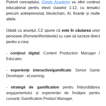
Potrivit conceptului,
Giggle Academy
va oferi conținut
educațional pentru elevii claselor 1-12, cu tematici
precum antreprenoriat, blockchain, AI, finanțe și multe
altele.
Odată cu anunțul, CZ spune că
este în căutarea
unor
persoane
(Remote/Worldwide)
cu care să lucreze direct
pentru a crea:
-
conținut digital
: Content Production Manager /
Educator;
-
experiențe interactive/gamificate
: Senior Game
Developer - eLearning;
-
strategii de gamification
pentru îmbunătățirea
angajamentului și experienței de învățare pentru
cursanți: Gamification Product Manager.