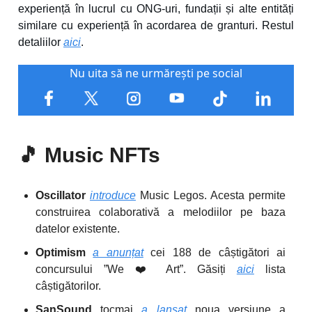
experiență în lucrul cu ONG-uri, fundații și alte entități
similare cu experiență în acordarea de granturi. Restul
detaliilor
aici
.
Nu uita să ne urmărești pe social
🎵
Music NFTs
Oscillator
introduce
Music Legos. Acesta permite
construirea colaborativă a melodiilor pe baza
datelor existente.
Optimism
a anunțat
cei 188 de câștigători ai
concursului ”We ❤️ Art”. Găsiți
aici
lista
câștigătorilor.
SanSound
tocmai
a lansat
noua versiune a