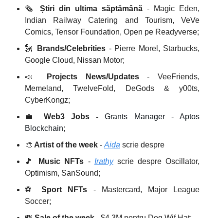
🗞️
Știri din ultima săptămână
- Magic Eden,
Indian Railway Catering and Tourism, VeVe
Comics, Tensor Foundation, Open pe Readyverse;
🗽
Brands/Celebrities
- Pierre Morel, Starbucks,
Google Cloud, Nissan Motor;
📣
Projects News/Updates
- VeeFriends,
Memeland, TwelveFold, DeGods & y00ts,
CyberKongz;
💼
Web3 Jobs -
Grants Manager - Aptos
Blockchain
;
🎨
Artist of the week
-
Aida
scrie despre
🎵
Music NFTs
-
Irathy
scrie despre Oscillator,
Optimism, SanSound;
⚽️
Sport NFTs
- Mastercard, Major League
Soccer;
💸
Sale of the week
- $4,3M pentru Dog Wif Hat;