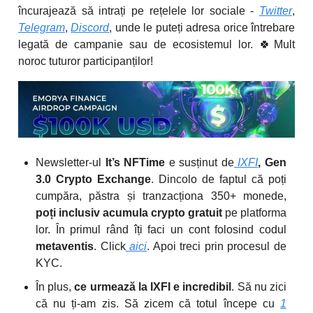
încurajează să intrați pe rețelele lor sociale -
Twitter
,
Telegram
,
Discord
, unde le puteți adresa orice întrebare
legată de campanie sau de ecosistemul lor. 🍀Mult
noroc tuturor participanților!
Newsletter-ul
It’s NFTime
e susținut de
IXFI
, Gen
3.0 Crypto Exchange
. Dincolo de faptul că poți
cumpăra, păstra și tranzacționa 350+ monede,
poți inclusiv acumula crypto gratuit
pe platforma
lor. În primul rând îți faci un cont folosind codul
metaventis
. Click
aici
. Apoi treci prin procesul de
KYC.
În plus,
ce urmează la IXFI e incredibil
. Să nu zici
că nu ți-am zis. Să zicem că totul începe cu
1