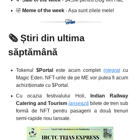
🤣
Meme of the week
- Așa sunt zilele mele!
🗞️
Știri din ultima
săptămână
Tokenul
$Portal
este acum complet
integrat
cu
Magic Eden. NFT-urile de pe ME vor putea fi acum
achiziționate cu $Portal.
Cu ocazia festivalului Holi,
Indian Railway
Catering and Tourism
lansează
bilete de tren sub
formă de NFT pentru pasagerii a două trenuri
semi-rapide nou lansate.