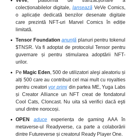
VeVe
, platforma de tranzacționare a
colecționabilelor digitale,
lansează
VeVe Comics,
o aplicație dedicată benzilor desenate digitale
care prezintă NFT-uri Marvel Comics în ediție
limitată.
Tensor Foundation
anunță
planuri pentru tokenul
$TNSR. Va fi adoptat de protocolul Tensor pentru
guvernare și pentru stimularea adoptării NFT-
urilor.
Pe
Magic Eden
, 500 de utilizatori aleşi aleatoriu și
alți 500 care au contribuit cel mai mult cu royalties
pentru creatori
vor primi
din partea ME, Yuga Labs
și Creator Alliance un NFT creat de fondatorul
Cool Cats, Cloncast. Nu uita să verifici dacă eşti
unul dintre norocoși.
OPEN
aduce
experiența de gaming AAA în
metaverse-ul Readyverse, ca parte a colaborării
dintre Futureverse și creatorul Ready Player One.