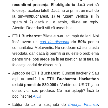
reconfirmi prezența
.
E obligatoriu
dacă vrei să
folosești același bilet! Dacă nu ai primit un mail de
la gm@nftbucharest, 1) te rugăm verifică și în
spam și 2) dacă nu e acolo, dă-ne un reply.
Atenție: Doar dacă știi că aveai bilet!
ETH Bucharest:
Biletele s-au scumpit de ieri. Noi
încă avem un
cod de discount
de 50%
pentru
comunitatea Metaventis. Nu credeam să scriu asta
vreodată, dar
, dacă îți permiți și nu este o problemă
pentru tine, poți alege să îți iei bilet chiar și fără să
folosești codul de discount :)
Apropo de
ETH Bucharest
. Cunoști hackeri? Sau
ești tu unul?
La ETH Bucharest Hackathon
există premii de $30.000+
. Vorbim de USDT și nu
de servicii sau produse. Ce mai aștepți? Încă te
poți înscrie!
AICI
!
Ediția de azi e susținută de
Emorya Finance
,