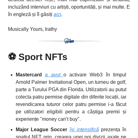
incluzând interviuri cu artiști, oportunități, și mai multe. E
în engleză și îl găsiți
aici
.
Musically Yours, Irathy
⚽️
Sport NFTs
Mastercard
a avut
o activare Web3 în timpul
Arnold Palmer Invitational Open, un turneu de golf,
parte a Turului PGA din Florida. Utilizatorii au putut
colecta patru permise digitale din diferite locații, iar
revendicarea tuturor celor patru permise i-a făcut
pe utilizatori eligibili pentru a câștiga premii și
experiențe "money can’t buy".
Major League Soccer
își intensifică
prezența în
spațiul NFT prin crearea unei noi divizii axate pe