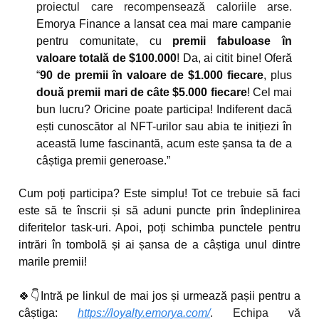
proiectul care recompensează caloriile arse.
Emorya Finance a lansat cea mai mare campanie
pentru comunitate, cu
premii fabuloase în
valoare totală de $100.000
! Da, ai citit bine! Oferă
“
90 de premii în valoare de $1.000 fiecare
, plus
două premii mari de câte $5.000 fiecare
! Cel mai
bun lucru? Oricine poate participa! Indiferent dacă
ești cunoscător al NFT-urilor sau abia te inițiezi în
această lume fascinantă, acum este șansa ta de a
câștiga premii generoase.”
Cum poți participa? Este simplu! Tot ce trebuie să faci
este să te înscrii și să aduni puncte prin îndeplinirea
diferitelor task-uri. Apoi, poți schimba punctele pentru
intrări în tombolă și ai șansa de a câștiga unul dintre
marile premii!
🍀
👇Intră pe linkul de mai jos și urmează pașii pentru a
câștiga:
https://loyalty.emorya.com/
. Echipa vă