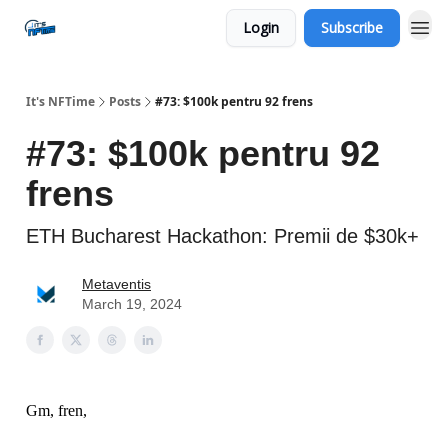
Login
Subscribe
Social
It's NFTime
Posts
#73: $100k pentru 92 frens
#73: $100k pentru 92
frens
ETH Bucharest Hackathon: Premii de $30k+
Metaventis
March 19, 2024
Gm, fren,