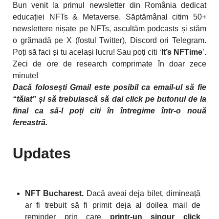
Bun venit la primul newsletter din România dedicat
educației NFTs & Metaverse.
Săptămânal citim 50+
newslettere nișate pe NFTs, ascultăm podcasts și stăm
o grămadă pe X (fostul Twitter), Discord ori Telegram.
Poți să faci și tu același lucru! Sau poți citi ‘
It’s NFTime
’.
Zeci de ore de research comprimate în doar zece
minute!
Dacă folosești Gmail este posibil ca email-ul să fie
“tăiat” și să trebuiască să dai click pe butonul de la
final ca să-l poți citi în întregime într-o nouă
fereastră.
Updates
NFT Bucharest.
Dacă aveai deja bilet, dimineață
ar fi trebuit să fi primit deja al doilea mail de
reminder prin care
printr-un singur click