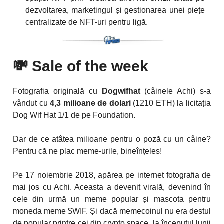
dezvoltarea, marketingul și gestionarea unei piețe
centralizate de NFT-uri pentru ligă.
💸
Sale of the week
Fotografia originală cu
Dogwifhat
(câinele Achi) s-a
vândut cu
4,3 milioane
de dolari
(1210 ETH) la licitația
Dog Wif Hat 1/1 de pe Foundation.
Dar de ce atâtea milioane pentru o poză cu un câine?
Pentru că ne plac meme-urile, bineînțeles!
Pe 17 noiembrie 2018, apărea pe internet fotografia de
mai jos cu Achi. Aceasta a devenit virală, devenind în
cele din urmă un meme popular și mascota pentru
moneda meme $WIF. Și dacă memecoinul nu era destul
de popular printre cei din crypto space, la începutul lunii