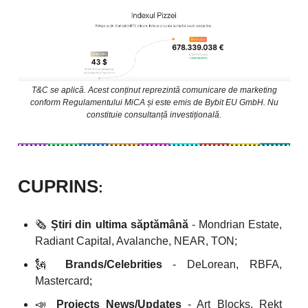
T&C se aplică. Acest conținut reprezintă comunicare de marketing
conform Regulamentului MiCA și este emis de Bybit EU GmbH. Nu
constituie consultanță investițională.
CUPRINS
:
🗞️
Știri din ultima săptămână
- Mondrian Estate,
Radiant Capital, Avalanche, NEAR, TON;
🗽
Brands/Celebrities
- DeLorean, RBFA,
Mastercard
;
📣
Projects News/Updates
- Art Blocks, Rekt