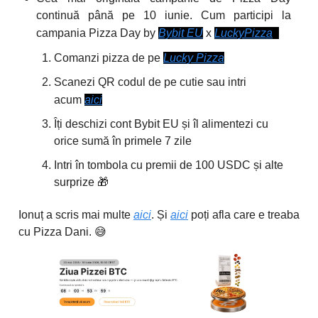
continuă până pe 10 iunie. Cum participi la
campania Pizza Day by
Bybit EU
x
LuckyPizza
?
Comanzi pizza de pe
Lucky Pizza
Scanezi QR codul de pe cutie sau intri
acum
aici
Îți deschizi cont Bybit EU și îl alimentezi cu
orice sumă în primele 7 zile
Intri în tombola cu premii de 100 USDC și alte
surprize 🎁
Ionuț a scris mai multe
aici
. Și
aici
poți afla care e treaba
cu Pizza Dani. 😅