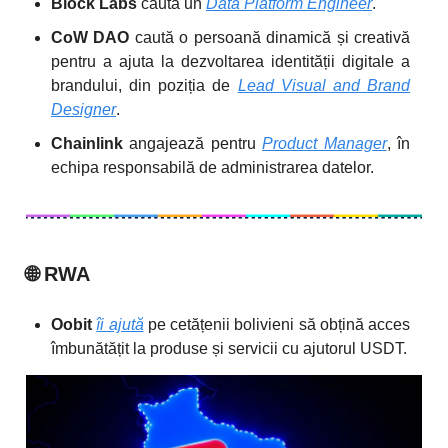
Block Labs
caută un
Data Platform Engineer
.
CoW DAO
caută o persoană dinamică și creativă
pentru a ajuta la dezvoltarea identității digitale a
brandului, din poziția de
Lead Visual and Brand
Designer
.
Chainlink
angajează pentru
Product Manager
, în
echipa responsabilă de administrarea datelor.
🌐
RWA
Oobit
îi ajută
pe cetățenii bolivieni să obțină acces
îmbunătățit la produse și servicii cu ajutorul USDT.