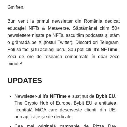
Gm fren,
Bun venit la primul newsletter din România dedicat
educației NFTs & Metaverse. Săptămânal citim 50+
newslettere nișate pe NFTs, ascultăm podcasts și stăm
o grămadă pe X (fostul Twitter), Discord ori Telegram.
Poți să faci și tu același lucru! Sau poți citi ‘
It’s NFTime
’.
Zeci de ore de research comprimate în doar zece
minute!
UPDATES
Newsletter-ul
It’s NFTime
e susținut de
Bybit EU
,
The Crypto Hub of Europe. Bybit EU e entitatea
licențiată MiCA care deservește clienții din UE,
prin aplicație și site dedicate.
Cea mai originală campanie de Pizza Day