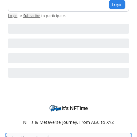
Login
Login
or
Subscribe
to participate
.
It's NFTime
NFTs & MetaVerse Journey. From ABC to XYZ