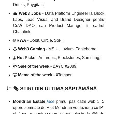
Drinks, Phygitals;
💼
Web3 Jobs
- Data Platform Engineer la Block
Labs, Lead Visual and Brand Designer pentru
CoW DAO, sau Product Manager în cadrul
Chainlink.
🌐
RWA
- Oobit, Circle, SoFi;
🕹️
Web3 Gaming
- MSU, Illuvium, Fableborne;
🌡️
Hot Picks
- Anthropic, Blockstories, Samsung;
💸
Sale of the week
- BAYC #2089;
🤣
Meme of the week
- #Temper.
📈
🗞️
ȘTIRI DIN ULTIMA SĂPTĂMÂNĂ
Mondrian Estate
face
primul pas către web 3. 5
opere semnate de Piet Mondrian vor fuziona cu IP-
ul Doodles pentru crearea unei colecții de 855 de