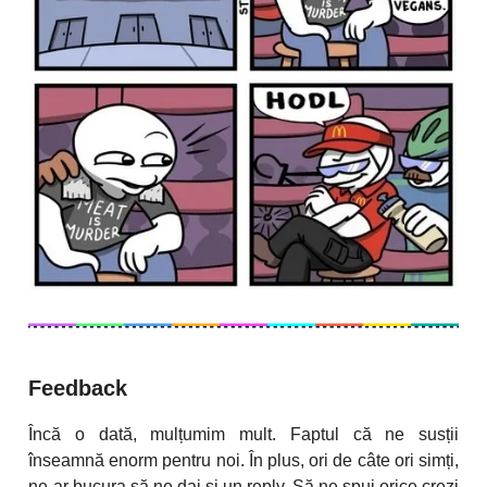
Feedback
Încă o dată, mulțumim mult. Faptul că ne susții
înseamnă enorm pentru noi. În plus, ori de câte ori simți,
ne-ar bucura să ne dai și un reply. Să ne spui orice crezi