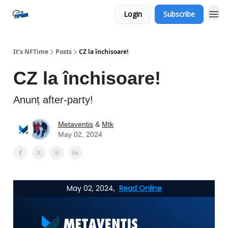
Login
Subscribe
Social
It's NFTime
Posts
CZ la închisoare!
CZ la închisoare!
Anunț after-party!
Metaventis
&
Mtk
May 02, 2024
May 02, 2024,
Read Online