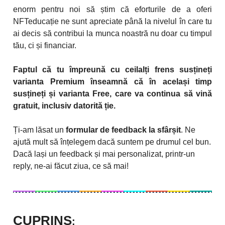
enorm pentru noi să știm că eforturile de a oferi
NFTeducație ne sunt apreciate până la nivelul în care tu
ai decis să contribui la munca noastră nu doar cu timpul
tău, ci și financiar.
Faptul că tu împreună cu ceilalți frens susțineți
varianta Premium înseamnă că în același timp
susțineți și varianta Free, care va continua să vină
gratuit, inclusiv datorită ție.
Ți-am lăsat un
formular de feedback la sfârșit
. Ne
ajută mult să înțelegem dacă suntem pe drumul cel bun.
Dacă lași un feedback și mai personalizat, printr-un
reply, ne-ai făcut ziua, ce să mai!
CUPRINS
: