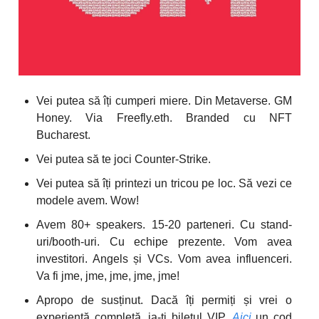
Vei putea să îți cumperi miere. Din Metaverse. GM
Honey. Via Freefly.eth. Branded cu NFT
Bucharest.
Vei putea să te joci Counter-Strike.
Vei putea să îți printezi un tricou pe loc. Să vezi ce
modele avem. Wow!
Avem 80+ speakers. 15-20 parteneri. Cu stand-
uri/booth-uri. Cu echipe prezente. Vom avea
investitori. Angels și VCs. Vom avea influenceri.
Va fi jme, jme, jme, jme, jme!
Apropo de susținut. Dacă îți permiți și vrei o
experiență completă, ia-ți biletul VIP.
Aici
un cod