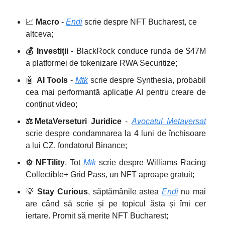
📈
Macro
-
Endi
scrie despre NFT Bucharest, ce
altceva;
💰 Investiții
- BlackRock conduce runda de $47M
a platformei de tokenizare RWA Securitize;
🤖
AI Tools
-
Mtk
scrie despre Synthesia, probabil
cea mai performantă aplicație AI pentru creare de
conținut video;
⚖️
MetaVerseturi Juridice
-
Avocatul Metaversat
scrie despre condamnarea la 4 luni de închisoare
a lui CZ, fondatorul Binance;
⚙️ NFTility
, Tot
Mtk
scrie despre Williams Racing
Collectible+ Grid Pass, un NFT aproape gratuit;
💡
Stay Curious
, săptămânile astea
Endi
nu mai
are când să scrie și pe topicul ăsta și îmi cer
iertare. Promit să merite NFT Bucharest;