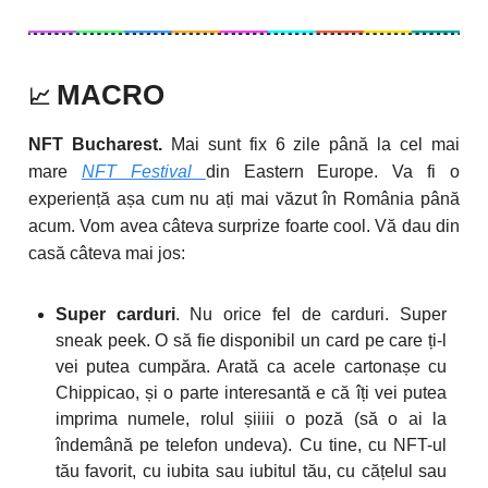
MACRO
📈
NFT Bucharest.
Mai sunt fix 6 zile până la cel mai
mare
NFT Festival
din Eastern Europe. Va fi o
experiență așa cum nu ați mai văzut în România până
acum. Vom avea câteva surprize foarte cool. Vă dau din
casă câteva mai jos:
Super carduri
. Nu orice fel de carduri. Super
sneak peek. O să fie disponibil un card pe care ți-l
vei putea cumpăra. Arată ca acele cartonașe cu
Chippicao, și o parte interesantă e că îți vei putea
imprima numele, rolul șiiiii o poză (să o ai la
îndemână pe telefon undeva). Cu tine, cu NFT-ul
tău favorit, cu iubita sau iubitul tău, cu cățelul sau