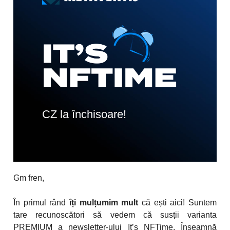
CZ la închisoare!
Gm fren,
În primul rând
îți mulțumim mult
că ești aici! Suntem
tare recunoscători să vedem că susții varianta
PREMIUM a newsletter-ului It’s NFTime. Înseamnă