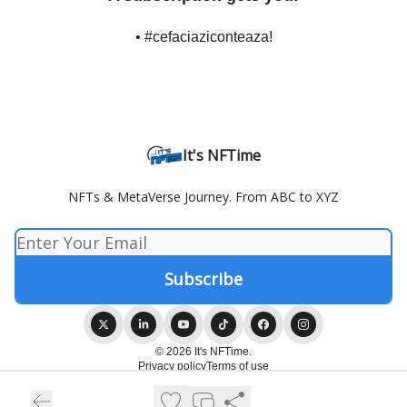
• #cefaciaziconteaza!
It's NFTime
NFTs & MetaVerse Journey. From ABC to XYZ
© 2026 It's NFTime.
Privacy policy
Terms of use
Powered by beehiiv