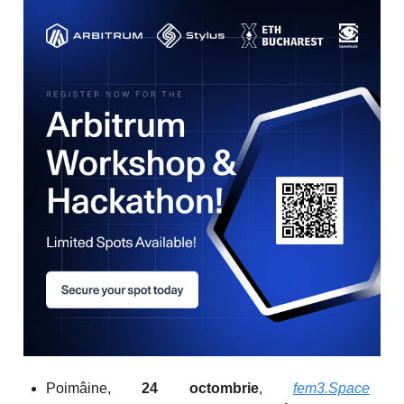
Poimâine,
24 octombrie
,
fem3.Space