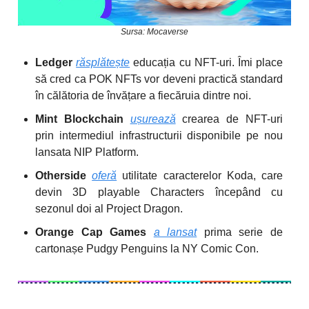
Sursa: Mocaverse
Ledger
răsplătește
educația cu NFT-uri. Îmi place
să cred ca POK NFTs vor deveni practică standard
în călătoria de învățare a fiecăruia dintre noi.
Mint Blockchain
ușurează
crearea de NFT-uri
prin intermediul infrastructurii disponibile pe nou
lansata NIP Platform.
Otherside
oferă
utilitate caracterelor Koda, care
devin 3D playable Characters începând cu
sezonul doi al Project Dragon.
Orange Cap Games
a lansat
prima serie de
cartonașe Pudgy Penguins la NY Comic Con.