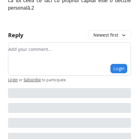
că tot ceea ce faci cu propriul capital este o decizie
personală.2
Reply
Newest first
Add your comment
Login
Login
or
Subscribe
to participate
.