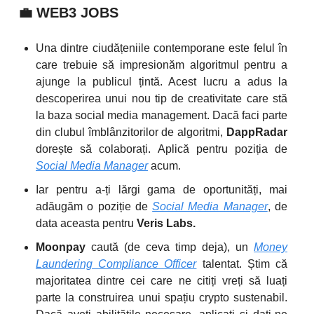
💼
WEB3 JOBS
Una dintre ciudățeniile contemporane este felul în
care trebuie să impresionăm algoritmul pentru a
ajunge la publicul țintă. Acest lucru a adus la
descoperirea unui nou tip de creativitate care stă
la baza social media management. Dacă faci parte
din clubul îmblânzitorilor de algoritmi,
DappRadar
dorește să colaborați. Aplică pentru poziția de
Social Media Manager
acum.
Iar pentru a-ți lărgi gama de oportunități, mai
adăugăm o poziție de
Social Media Manager
, de
data aceasta pentru
Veris Labs.
Moonpay
caută (de ceva timp deja), un
Money
Laundering Compliance Officer
talentat. Știm că
majoritatea dintre cei care ne citiți vreți să luați
parte la construirea unui spațiu crypto sustenabil.