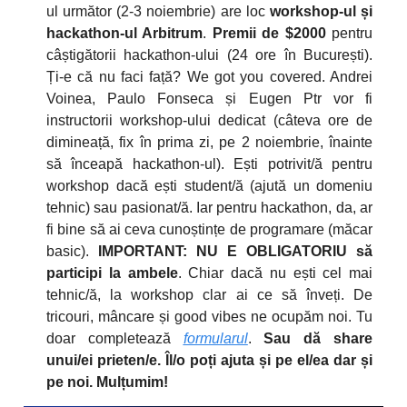
ul următor (2-3 noiembrie) are loc
workshop-ul și
hackathon-ul Arbitrum
.
Premii de $2000
pentru
câștigătorii hackathon-ului (24 ore în București).
Ți-e că nu faci față? We got you covered. Andrei
Voinea, Paulo Fonseca și Eugen Ptr vor fi
instructorii workshop-ului dedicat (câteva ore de
dimineață, fix în prima zi, pe 2 noiembrie, înainte
să înceapă hackathon-ul). Ești potrivit/ă pentru
workshop dacă ești student/ă (ajută un domeniu
tehnic) sau pasionat/ă. Iar pentru hackathon, da, ar
fi bine să ai ceva cunoștințe de programare (măcar
basic).
IMPORTANT: NU E OBLIGATORIU să
participi la ambele
. Chiar dacă nu ești cel mai
tehnic/ă, la workshop clar ai ce să înveți. De
tricouri, mâncare și good vibes ne ocupăm noi. Tu
doar completează
formularul
.
Sau dă share
unui/ei prieten/e. Îl/o poți ajuta și pe el/ea dar și
pe noi. Mulțumim!