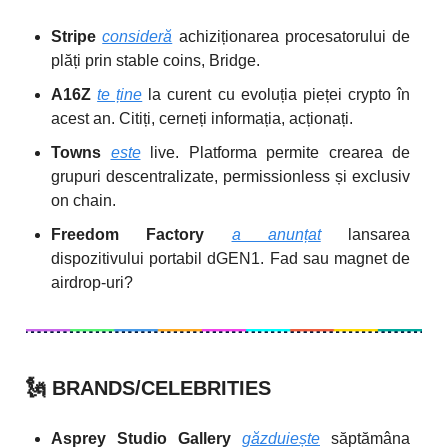
Stripe
consideră
achiziționarea procesatorului de
plăți prin stable coins, Bridge.
A16Z
te ține
la curent cu evoluția pieței crypto în
acest an. Citiți, cerneți informația, acționați.
Towns
este
live. Platforma permite crearea de
grupuri descentralizate, permissionless și exclusiv
on chain.
Freedom Factory
a anunțat
lansarea
dispozitivului portabil dGEN1. Fad sau magnet de
airdrop-uri?
🗽
BRANDS/CELEBRITIES
Asprey Studio Gallery
găzduiește
săptămâna