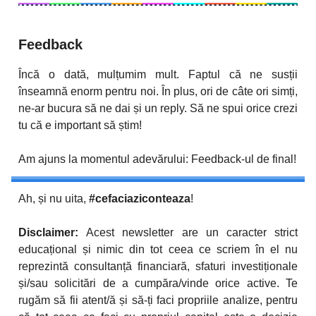
Feedback
Încă o dată, mulțumim mult. Faptul că ne susții
înseamnă enorm pentru noi. În plus, ori de câte ori simți,
ne-ar bucura să ne dai și un reply. Să ne spui orice crezi
tu că e important să știm!
Am ajuns la momentul adevărului: Feedback-ul de final!
Ah, și nu uita,
#cefaciaziconteaza
!
Disclaimer:
Acest newsletter are un caracter strict
educațional și nimic din tot ceea ce scriem în el nu
reprezintă consultanță financiară, sfaturi investiționale
și/sau solicitări de a cumpăra/vinde orice active. Te
rugăm să fii atent/ă și să-ți faci propriile analize, pentru