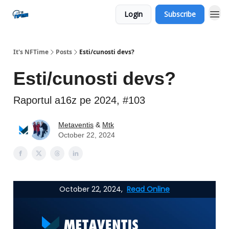
Login
Subscribe
Social
It's NFTime
Posts
Esti/cunosti devs?
Esti/cunosti devs?
Raportul a16z pe 2024, #103
Metaventis
&
Mtk
October 22, 2024
October 22, 2024,
Read Online