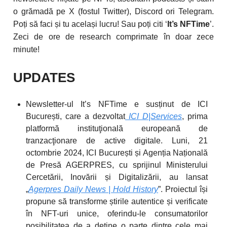
o grămadă pe X (fostul Twitter), Discord ori Telegram.
Poți să faci și tu același lucru! Sau poți citi ‘
It’s NFTime
’.
Zeci de ore de research comprimate în doar zece
minute!
UPDATES
Newsletter-ul It’s NFTime e susținut de ICI
București, care a dezvoltat
ICI D|Services
, prima
platformă instituţională europeană de
tranzacţionare de active digitale. Luni, 21
octombrie 2024, ICI București și Agenția Națională
de Presă AGERPRES, cu sprijinul Ministerului
Cercetării, Inovării și Digitalizării, au lansat
„
Agerpres Daily News | Hold History
”. Proiectul își
propune să transforme știrile autentice și verificate
în NFT-uri unice, oferindu-le consumatorilor
posibilitatea de a deține o parte dintre cele mai