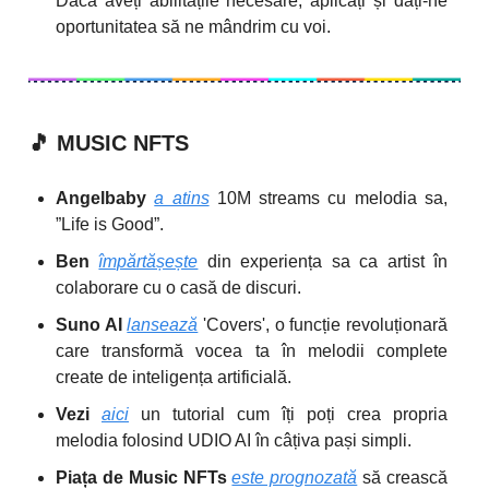
Dacă aveți abilitățile necesare, aplicați și dați-ne
oportunitatea să ne mândrim cu voi.
🎵
MUSIC NFTS
Angelbaby
a atins
10M streams cu melodia sa,
”Life is Good”.
Ben
împărtășește
din experiența sa ca artist în
colaborare cu o casă de discuri.
Suno AI
lansează
'Covers', o funcție revoluționară
care transformă vocea ta în melodii complete
create de inteligența artificială.
Vezi
aici
un tutorial cum îți poți crea propria
melodia folosind UDIO AI în câțiva pași simpli.
Piața de Music NFTs
este prognozată
să crească