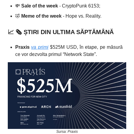
💸
Sale of the week
- CryptoPunk 6153;
🤣
Meme of the week
- Hope vs. Reality.
📈
🗞️
ȘTIRI DIN ULTIMA SĂPTĂMÂNĂ
Praxis
va primi
$525M USD, în etape, pe măsură
ce vor dezvolta primul “Network State”.
Sursa: Praxis