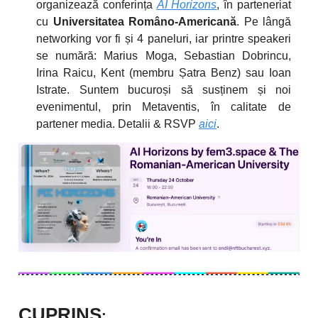
organizează conferința
AI Horizons
, în parteneriat
cu
Universitatea Româno-Americană
. Pe lângă
networking vor fi și 4 paneluri, iar printre speakeri
se numără: Marius Moga, Sebastian Dobrincu,
Irina Raicu, Kent (membru Șatra Benz) sau Ioan
Istrate. Suntem bucuroși să susținem și noi
evenimentul, prin Metaventis, în calitate de
partener media. Detalii & RSVP
aici
.
CUPRINS
: