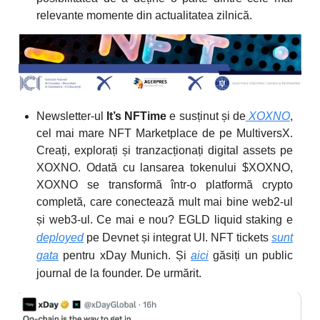
relevante momente din actualitatea zilnică.
Newsletter-ul
It’s NFTime
e susținut și de
XOXNO
,
cel mai mare NFT Marketplace de pe MultiversX.
Creați, explorați și tranzacționați digital assets pe
XOXNO. Odată cu lansarea tokenului $XOXNO,
XOXNO se transformă într-o platformă crypto
completă, care conectează mult mai bine web2-ul
și web3-ul.
Ce mai e nou? EGLD liquid staking e
deployed
pe Devnet și integrat UI. NFT tickets
sunt
gata
pentru xDay Munich. Și
aici
găsiți un public
journal de la founder. De urmărit.