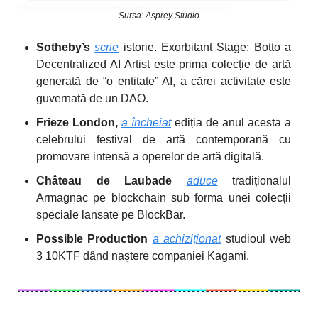
Sursa: Asprey Studio
Sotheby’s
scrie
istorie. Exorbitant Stage: Botto a
Decentralized AI Artist este prima colecție de artă
generată de “o entitate” AI, a cărei activitate este
guvernată de un DAO.
Frieze London,
a încheiat
ediția de anul acesta a
celebrului festival de artă contemporană cu
promovare intensă a operelor de artă digitală.
Château de Laubade
aduce
tradiționalul
Armagnac pe blockchain sub forma unei colecții
speciale lansate pe BlockBar.
Possible Production
a achiziționat
studioul web
3 10KTF dând naștere companiei Kagami.