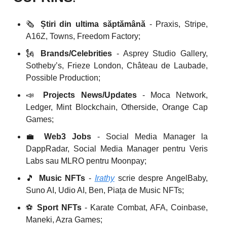
🗞️
Știri din ultima săptămână
- Praxis, Stripe,
A16Z, Towns, Freedom Factory;
🗽
Brands/Celebrities
- Asprey Studio Gallery,
Sotheby’s, Frieze London, Château de Laubade,
Possible Production;
📣
Projects News/Updates
- Moca Network,
Ledger, Mint Blockchain, Otherside, Orange Cap
Games;
💼
Web3 Jobs
- Social Media Manager la
DappRadar, Social Media Manager pentru Veris
Labs sau MLRO pentru Moonpay;
🎵
Music NFTs
-
Irathy
scrie despre AngelBaby,
Suno AI, Udio AI, Ben, Piața de Music NFTs;
⚽️
Sport NFTs
- Karate Combat, AFA, Coinbase,
Maneki, Azra Games;