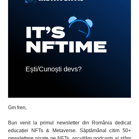
Ești/Cunoști devs?
Gm fren,
Bun venit la primul newsletter din România dedicat
educației NFTs & Metaverse. Săptămânal citim 50+
newslettere nișate pe NFTs, ascultăm podcasts și stăm