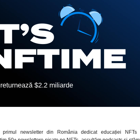
returnează $2.2 miliarde
 primul newsletter din România dedicat educației NFTs
tim 50+ newslettere nișate pe NFTs, ascultăm podcasts și stă