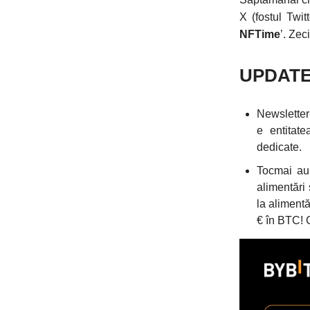
X (fostul Twit
NFTime
’. Zec
UPDAT
Newsletter
e entitate
dedicate.
Tocmai au 
alimentări 
la alimentă
€ în BTC! C