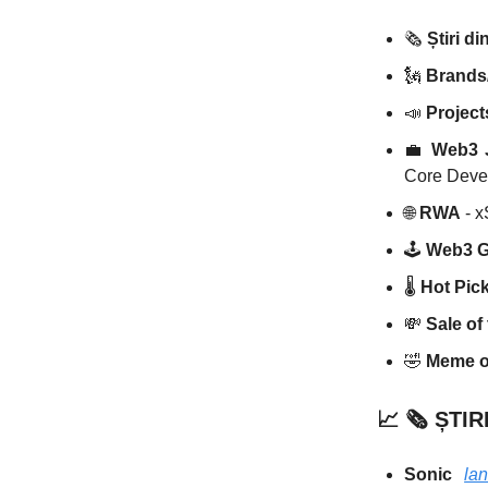
🗞️
Știri d
🗽
Brands/
📣
Projec
💼
Web3 
Core Devel
🌐
RWA
- x
🕹️
Web3 
🌡️
Hot Pic
💸
Sale of
🤣
Meme of
📈
🗞️
ȘTIR
Sonic
la