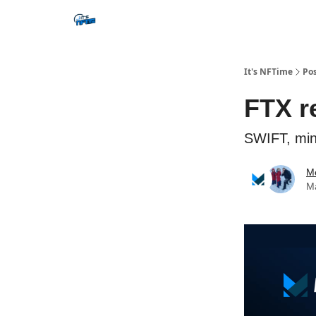
Social
It's NFTime
Po
FTX re
SWIFT, mini
Me
M