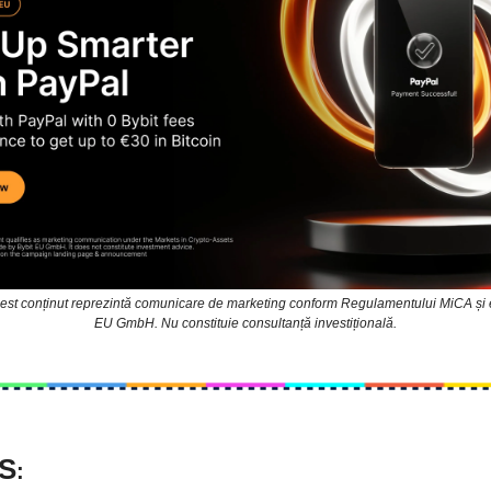
est conținut reprezintă comunicare de marketing conform Regulamentului MiCA și 
EU GmbH. Nu constituie consultanță investițională.
S
: