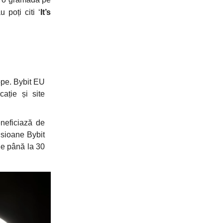
 poți citi ‘
It’s
ope. Bybit EU
cație și site
neficiază de
isioane Bybit
de până la 30