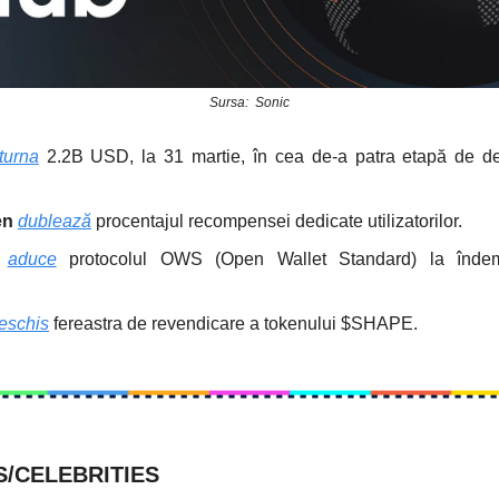
Sursa: Sonic
turna
2.2B USD, la 31 martie, în cea de-a patra etapă de d
en
dublează
procentajul recompensei dedicate utilizatorilor.
aduce
protocolul OWS (Open Wallet Standard) la îndem
eschis
fereastra de revendicare a tokenului $SHAPE.
/CELEBRITIES