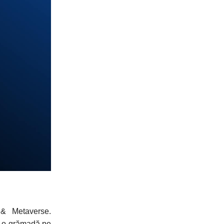
 & Metaverse.
m o grămadă pe