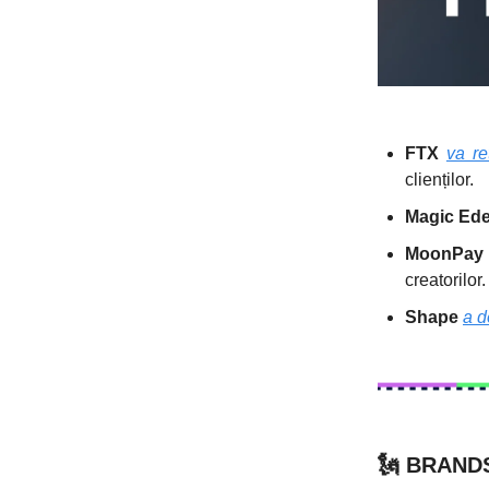
FTX
va re
clienților.
Magic Ed
MoonPay
creatorilor.
Shape
a d
🗽
BRANDS