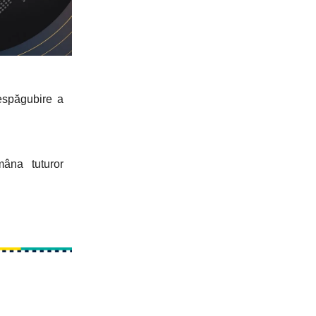
espăgubire a
âna tuturor