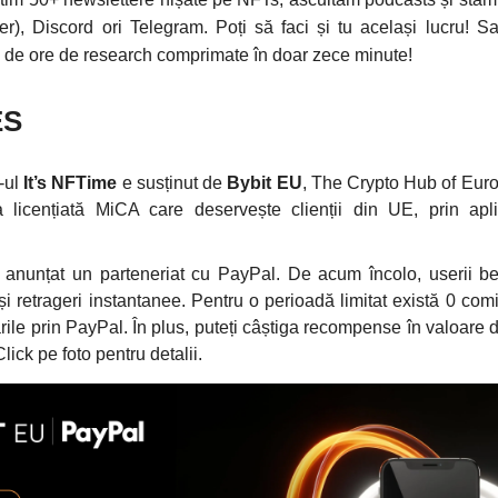
ter), Discord ori Telegram. Poți să faci și tu același lucru! Sau
i de ore de research comprimate în doar zece minute!
ES
-ul
It’s NFTime
e susținut de
Bybit EU
, The Crypto Hub of Eur
a licențiată MiCA care deservește clienții din UE, prin apli
anunțat un parteneriat cu PayPal. De acum încolo, userii be
și retrageri instantanee. Pentru o perioadă limitat există 0 com
rile prin PayPal. În plus, puteți câștiga recompense în valoare 
lick pe foto pentru detalii.