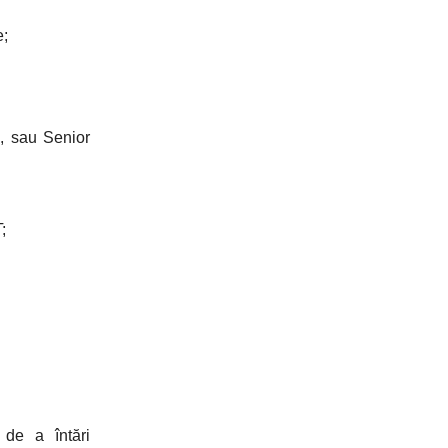
e;
, sau Senior
;
 de a întări