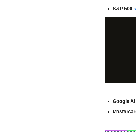
S&P 500
Google AI
Masterca