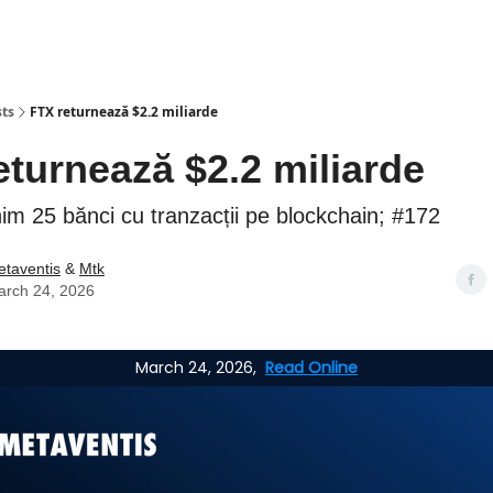
sts
FTX returnează $2.2 miliarde
turnează $2.2 miliarde
m 25 bănci cu tranzacții pe blockchain; #172
taventis
&
Mtk
arch 24, 2026
March 24, 2026,
Read Online