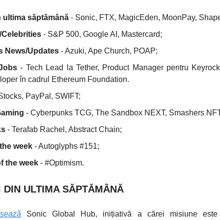
in ultima săptămână
- Sonic, FTX, MagicEden, MoonPay, Shap
Celebrities
- S&P 500, Google AI, Mastercard;
ts News/Updates
- Azuki, Ape Church, POAP;
Jobs
- Tech Lead la Tether, Product Manager pentru Keyrock
oper în cadrul Ethereum Foundation.
Stocks, PayPal, SWIFT;
Gaming
- Cyberpunks TCG, The Sandbox NEXT, Smashers NFT
ks
- Terafab Rachel, Abstract Chain;
 the week
- Autoglyphs #151;
 the week
- #Optimism.
I DIN ULTIMA SĂPTĂMÂNĂ
nsează
Sonic Global Hub, inițiativă a cărei misiune este