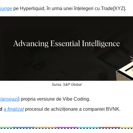
ajunge
pe Hyperliquid, în urma unei înțelegeri cu Trade[XYZ].
Sursa: S&P Global
lansează
propria versiune de Vibe Coding.
rd
a finalizat
procesul de achiziționare a companiei BVNK.