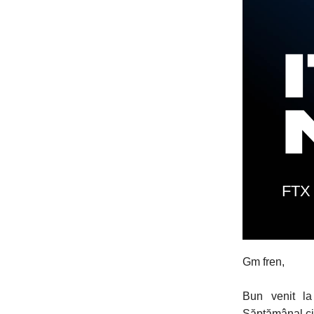
FTX 
Gm fren,
Bun venit la
Săptămânal ci