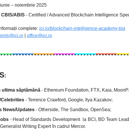
 iunie – noiembrie 2025
:
CBIS/ABIS
- Certified / Advanced Blockchain Intelligence Spec
 informații complete:
ici.ro/blockchain-intelligence-academy-bia
ents@ici.ro
|
office@ici.ro
S
:
in ultima săptămână
- Ethereum Foundation, FTX, Kaia, MoonP
Celebrities
- Terrence Crawford, Google, Ilya Kazakov;
ts News/Updates
- Otherside, The Sandbox, OpenSea;
Jobs
- Head of Standards Development la BCI, BD Team Lea
eneralist Writing Expert în cadrul Mercor.