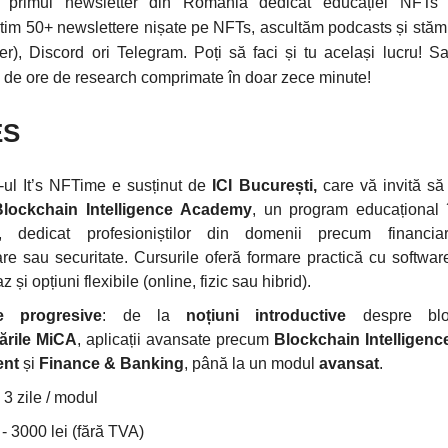
 primul newsletter din România dedicat educației NFTs
tim 50+ newslettere nișate pe NFTs, ascultăm podcasts și stă
ter), Discord ori Telegram. Poți să faci și tu același lucru! Sau
i de ore de research comprimate în doar zece minute!
ES
-ul It’s NFTime e susținut de
ICI București,
care vă invită să 
Blockchain Intelligence Academy
, un program educațional
e, dedicat profesioniștilor din domenii precum financiar
re sau securitate. Cursurile oferă formare practică cu software
z și opțiuni flexibile (online, fizic sau hibrid).
e
progresive
: de la
noțiuni introductive
despre bloc
ările MiCA
, aplicații avansate precum
Blockchain Intelligen
ent
și
Finance & Banking
, până la un modul
avansat
.
- 3 zile / modul
 - 3000 lei (fără TVA)