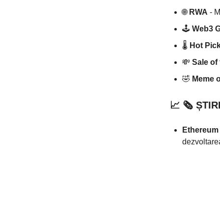
🌐
RWA
- M
🕹️
Web3 
🌡️
Hot Pic
💸
Sale of
🤣
Meme of
📈
🗞️
ȘTIR
Ethereum
dezvoltare