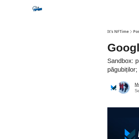
Social
It's NFTime
Po
Googl
Sandbox: p
păgubiților
Me
S