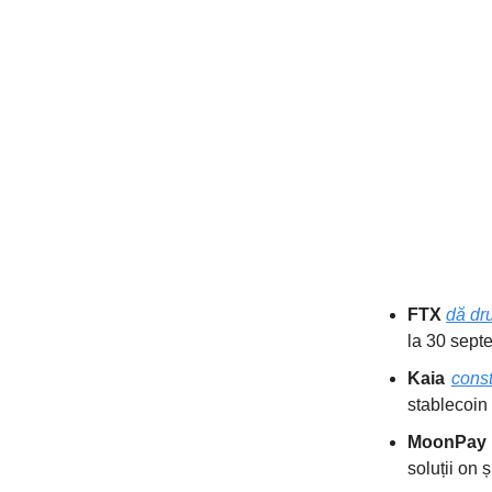
FTX
dă dr
la 30 sept
Kaia
const
stablecoin 
MoonPa
soluții on