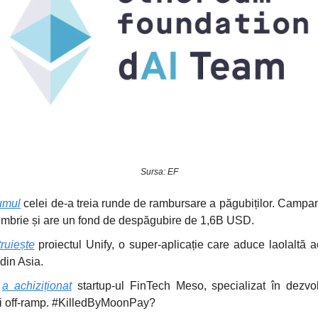
Sursa: EF
umul
celei de-a treia runde de rambursare a păgubiților. Campa
embrie și are un fond de despăgubire de 1,6B USD.
ruiește
proiectul Unify, o super-aplicație care aduce laolaltă ac
din Asia.
y
a achiziționat
startup-ul FinTech Meso, specializat în dezvo
 și off-ramp. #KilledByMoonPay?