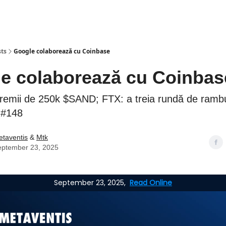
sts
Google colaborează cu Coinbase
e colaborează cu Coinbas
remii de 250k $SAND; FTX: a treia rundă de ramb
; #148
taventis
&
Mtk
eptember 23, 2025
September 23, 2025,
Read Online