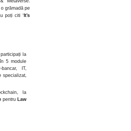
 & Metaverse.
m o grămadă pe
 poți citi ‘
It’s
participați la
 în 5 module
-bancar, IT,
 specializat,
kchain, la
ce
pentru
Law