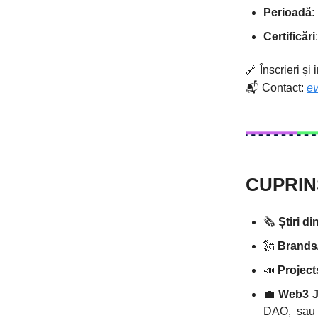
Perioadă
:
Certificări
🔗
Înscrieri și
📬 Contact:
ev
CUPRIN
🗞️
Știri d
🗽
Brands/
📣
Projec
💼
Web3 
DAO, sau G