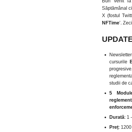
Bun venit la
Săptămânal ci
X (fostul Twit
NFTime
’. Zec
UPDAT
Newsletter
cursurile
progresiv
reglementa
studii de ca
5 Modul
reglement
enforcem
Durată
: 1 
Preț
: 1200