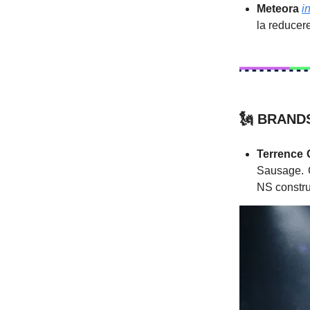
Meteora
i
la reducere
🗽
BRANDS
Terrence
Sausage. 
NS construi