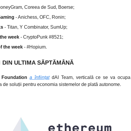
oneyGram, Coreea de Sud, Boerse;
Gaming
- Anichess, OFC, Ronin;
ks
- Titan, Y Combinator, SumUp;
 the week
- CryptoPunk #8521;
 the week
- #Hopium.
I DIN ULTIMA SĂPTĂMÂNĂ
 Foundation
a înființat
dAI Team, verticală ce se va ocupa
a de soluții pentru economia sistemelor de plată autonome.