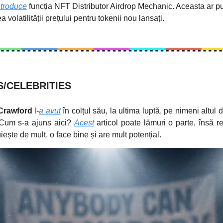
ntroduce
funcția NFT Distributor Airdrop Mechanic. Aceasta ar pu
a volatilității prețului pentru tokenii nou lansați.
/CELEBRITIES
 Crawford
l-
a avut
în colțul său, la ultima luptă, pe nimeni altul
Cum s-a ajuns aici?
Acest
articol poate lămuri o parte, însă re
ește de mult, o face bine și are mult potențial.