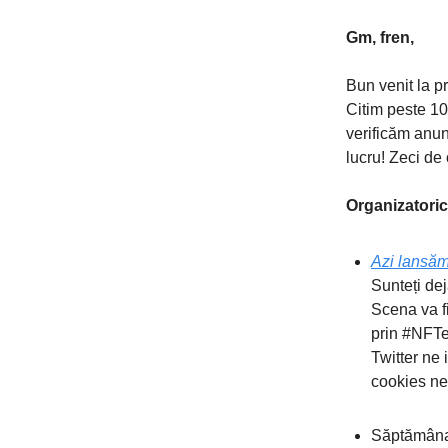
Gm, fren,
Bun venit la p
Citim peste 10
verificăm anun
lucru! Zeci de 
Organizatoric
Azi lansă
Sunteți dej
Scena va fi
prin #NFTed
Twitter ne 
cookies ne
Săptămâna