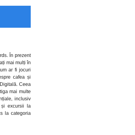
ds. În prezent
ți mai mulți în
um ar fi jocuri
espre cafea și
 Digitală. Ceea
tiga mai multe
țiale, inclusiv
și excursii la
s la categoria