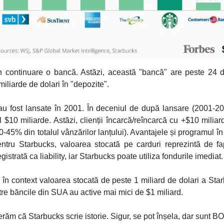
n continuare o bancă. Astăzi, această "bancă" are peste 24 
miliarde de dolari în "depozite".
 au fost lansate în 2001. În deceniul de după lansare (2001-201
al $10 miliarde. Astăzi, clienții încarcă/reîncarcă cu +$10 milia
40-45% din totalul vânzărilor lanțului). Avantajele și programul î
entru Starbucks, valoarea stocată pe carduri reprezintă de fa
gistrată ca liability, iar Starbucks poate utiliza fondurile imediat.
în context valoarea stocată de peste 1 miliard de dolari a Star
re băncile din SUA au active mai mici de $1 miliard.
răm că Starbucks scrie istorie. Sigur, se pot înșela, dar sunt B