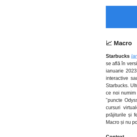
📈 Macro
Starbucks
la
se află în ver
ianuarie 2023.
interactive s
Starbucks. Ult
ce noi numim 
"puncte Odysse
cursuri virtu
prăjiturile ș
Macro și nu po
Context