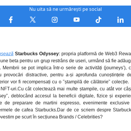
Nu uita să ne urmărești pe social
nsează
Starbucks Odyssey
: propria platformă de Web3 Rewar
siune beta pentru un grup restrâns de useri, urmând să fie adăuga
 Membrii se pot implica într-o serie de activități (journeys'), c
au provocări distractive, pentru a-și aprofunda cunoștințele d
erior vor fi recompensați cu o "ștampilă de călătorie" colecție.
NFT-uri.Cu cât colectează mai multe ștampile, cu atât vor câș
y", deblocând accesul la beneficii digitale, fizice și experien
ale de preparare de martini espresso, evenimente exclusive 
i fermele de cafea Starbucks.Dar de ce scriem despre Starbuck
vestim pe scurt în secțiunea Brands / Celebrities?