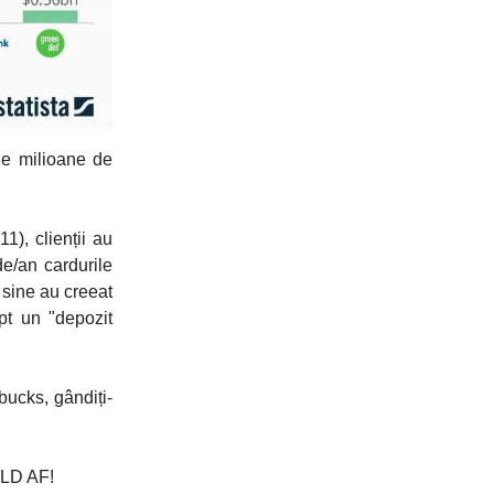
de milioane de
1), clienții au
rde/an cardurile
n sine au creeat
pt un "depozit
bucks, gândiți-
OLD AF!