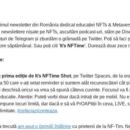
rimul newsletter din România dedicat educației NFTs & Metaver
 newslettere nișate pe NFTs, ascultăm podcast-uri, stăm pe Disc
țuri de Telegram și zburdăm o grămadă pe Twitter. Poți să faci și
ore săptămânal. Sau poți citi ‘
It’s NFTime
’. Durează doar zece 
e:
m
prima ediție de It’s NFTime Shot
, pe Twitter Spaces, de la or
a 50 care v-ați setat reminder și suntem atât recunoscători cât și
 deschisă oricui va vrea să spună câteva cuvinte. Focusul va fi 
ucatie. Atenție: Puteți vorbi doar dacă intrați de pe mobil. Nu e
impune locuri limită, dar dacă e să vă PrOAPtiții în ceva, LIVE, 
limitate.
#cefaciaziconteaza
.
 trecută
am avut o (primă) întâlnire
cu prietenii de la NF-Tim. N