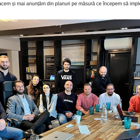
facem și mai anunțăm din planuri pe măsură ce începem să imp