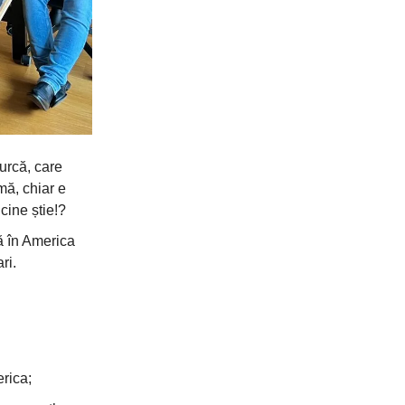
urcă, care
mă, chiar e
cine știe!?
ă în America
ri.
rica;