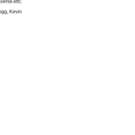
averse.eth;
ogg, Kevin