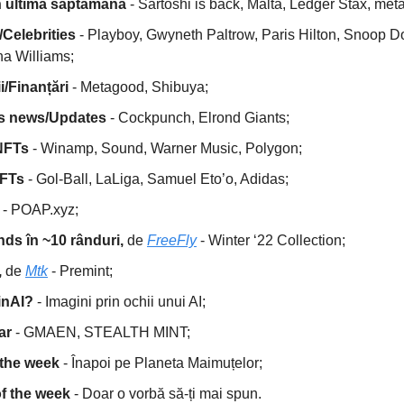
din ultima săptămână
- Sartoshi is back, Malta, Ledger Stax, met
/Celebrities
- Playboy, Gwyneth Paltrow, Paris Hilton, Snoop D
na Williams;
ii/Finanțări
- Metagood, Shibuya;
ts news/Updates
- Cockpunch, Elrond Giants;
 NFTs
- Winamp, Sound, Warner Music, Polygon;
NFTs
- Gol-Ball, LaLiga, Samuel Eto’o, Adidas;
i
- POAP.xyz;
nds în ~10 rânduri,
de
FreeFly
- Winter ‘22 Collection;
,
de
Mtk
- Premint;
ginAI?
- Imagini prin ochii unui AI;
nar
- GMAEN, STEALTH MINT;
 the week
- Înapoi pe Planeta Maimuțelor;
f the week
- Doar o vorbă să-ți mai spun.