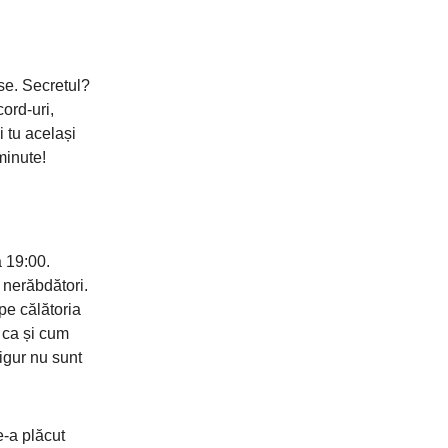
se. Secretul?
ord-uri,
 tu același
minute!
a 19:00.
 nerăbdători.
pe călătoria
 ca și cum
sigur nu sunt
e-a plăcut