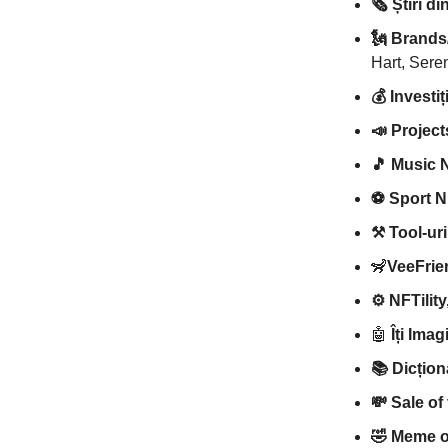
🗞️ Știri 
🗽 Brands
Hart, Sere
💰 Investiț
📣 Projec
🎵 Music
⚽ Sport 
⚒️ Tool-ur
🦨
VeeFrie
⚙️
NFTility
🤖
Îți Ima
📚 Dicțio
💸 Sale of
🤣 Meme o