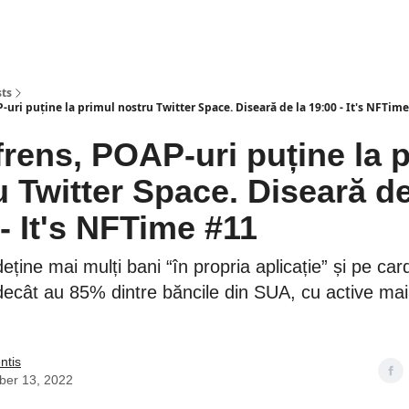
sts
P-uri puține la primul nostru Twitter Space. Diseară de la 19:00 - It's NFTim
 frens, POAP-uri puține la 
 Twitter Space. Diseară de
- It's NFTime #11
ține mai mulți bani “în propria aplicație” și pe car
ecât au 85% dintre băncile din SUA, cu active mai
ntis
er 13, 2022