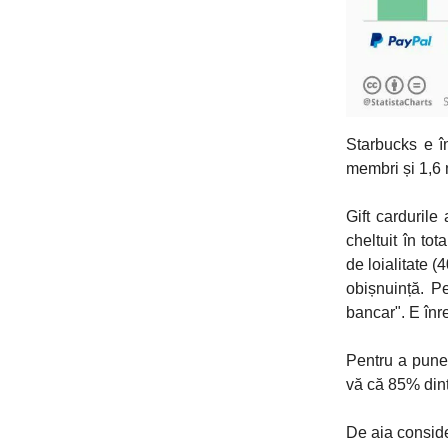
Starbucks e î
membri și 1,6 
Gift cardurile
cheltuit în tot
de loialitate (
obișnuință. P
bancar". E înre
Pentru a pune 
vă că 85% dint
De aia conside