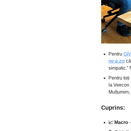
Pentru
GI
ne-a zis
că 
simpatic.”
Pentru toț
la Veecon
Mulțumim, 
Cuprins:
📈 Macro