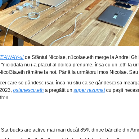
VEAWAY-ul
de Sfântul Nicolae, n1colae.eth merge la Andrei Ghi
“niciodată nu i-a plăcut al doilea prenume, însă cu un .eth la ur
 Nicol3ta.eth rămâne la noi. Până la următorul moș Nicolae. Sau 
i cei care se gândesc (sau încă nu știu că se gândesc) să mearg
 2023,
ostanescu.eth
a pregătit un
super rezumat
cu pașii necesa
fren!
- Starbucks are active mai mari decât 85% dintre băncile din Ame