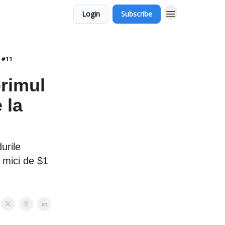
Login
Subscribe
e #11
primul
 la
durile
 mici de $1