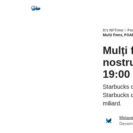
Social
It's NFTime
Po
Mulți frens, POA
Mulți
nostru
19:00 
Starbucks de
Starbucks d
miliard.
Metave
Decemb