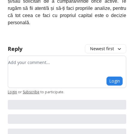
și/sau solicitări de a cumpăra/vinde orice active. Te
rugăm să fii atent/ă și să-ți faci propriile analize, pentru
că tot ceea ce faci cu propriul capital este o decizie
personală.
Reply
Newest first
Add your comment
Login
Login
or
Subscribe
to participate
.