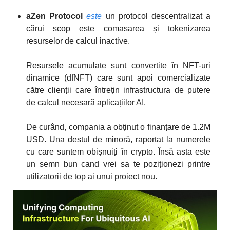
aZen Protocol
este
un protocol descentralizat a
cărui scop este comasarea și tokenizarea
resurselor de calcul inactive.
Resursele acumulate sunt convertite în NFT-uri
dinamice (dfNFT) care sunt apoi comercializate
către clienții care întrețin infrastructura de putere
de calcul necesară aplicațiilor AI.
De curând, compania a obținut o finanțare de 1.2M
USD. Una destul de minoră, raportat la numerele
cu care suntem obișnuiți în crypto. Însă asta este
un semn bun cand vrei sa te poziționezi printre
utilizatorii de top ai unui proiect nou.