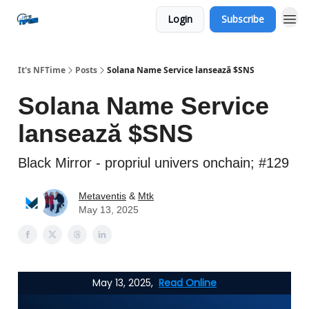
Login
Subscribe
Social
It's NFTime
Posts
Solana Name Service lansează $SNS
Solana Name Service
lansează $SNS
Black Mirror - propriul univers onchain; #129
Metaventis
&
Mtk
May 13, 2025
May 13, 2025,
Read Online