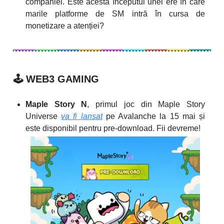
companiei. Este acesta începutul unei ere în care
marile platforme de SM intră în cursa de
monetizare a atenției?
🕹️
WEB3 GAMING
Maple Story N
, primul joc din Maple Story
Universe
va fi lansat
pe Avalanche la 15 mai și
este disponibil pentru pre-download. Fii devreme!