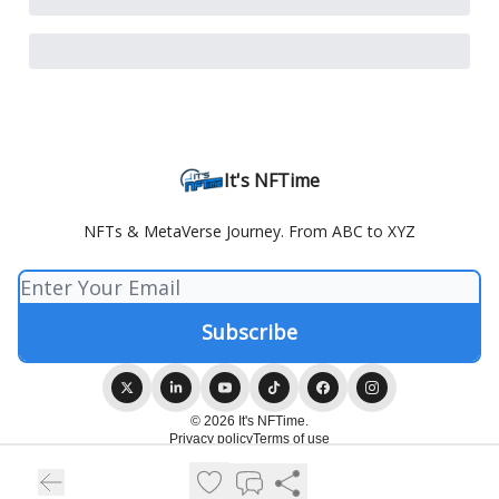
It's NFTime
NFTs & MetaVerse Journey. From ABC to XYZ
© 2026 It's NFTime.
Privacy policy
Terms of use
Powered by beehiiv