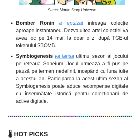
Sursa: Maple Story Universe
Bomber Ronin
a epuizat
întreaga colecție
aproape instantaneu. Dezvaluitea artei colecției va
avea loc pe 14 mai, la doar o zi după TGE-ul
tokenului $BOMB.
Symbiogenesis
va lansa
ultimul sezon al jocului
pe rețeaua Soneium. Jocul urmează a fi pus pe
pauză pe termen nedefinit, începând cu luna iulie
a acestui an. Participarea la acest ultim sezon al
Symbiogenesis poate aduce recompense digitale
cu însemnătate istorică pentru colecționarii de
active digitale.
🌡️
HOT PICKS