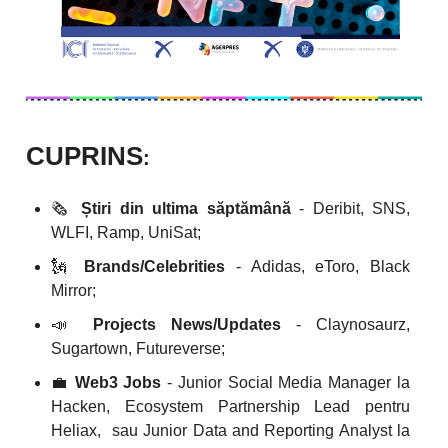
CUPRINS
:
🗞️
Știri din ultima săptămână
- Deribit, SNS,
WLFI, Ramp, UniSat;
🗽
Brands/Celebrities
- Adidas, eToro, Black
Mirror;
📣
Projects News/Updates
- Claynosaurz,
Sugartown, Futureverse;
💼
Web3 Jobs
- Junior Social Media Manager la
Hacken, Ecosystem Partnership Lead pentru
Heliax, sau Junior Data and Reporting Analyst la