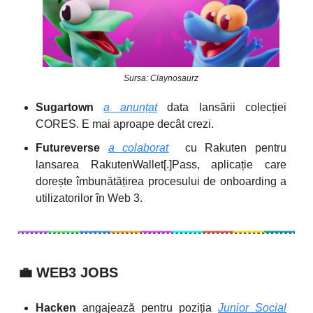
Sursa: Claynosaurz
Sugartown
a anunțat
data lansării colecției
CORES. E mai aproape decât crezi.
Futureverse
a colaborat
cu Rakuten pentru
lansarea RakutenWallet[.]Pass, aplicație care
dorește îmbunătățirea procesului de onboarding a
utilizatorilor în Web 3.
💼
WEB3 JOBS
Hacken
angajează pentru poziția
Junior Social