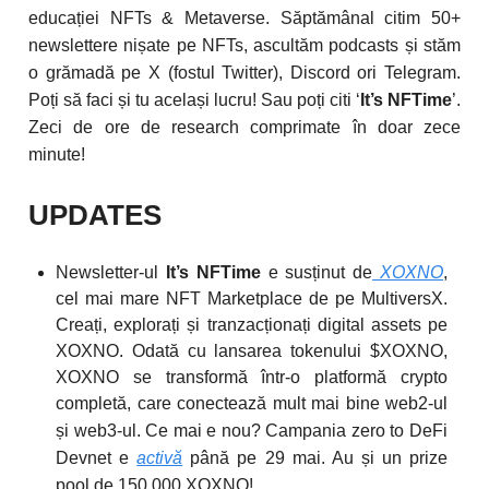
educației NFTs & Metaverse. Săptămânal citim 50+
newslettere nișate pe NFTs, ascultăm podcasts și stăm
o grămadă pe X (fostul Twitter), Discord ori Telegram.
Poți să faci și tu același lucru! Sau poți citi ‘
It’s NFTime
’.
Zeci de ore de research comprimate în doar zece
minute!
UPDATES
Newsletter-ul
It’s NFTime
e susținut de
XOXNO
,
cel mai mare NFT Marketplace de pe MultiversX.
Creați, explorați și tranzacționați digital assets pe
XOXNO. Odată cu lansarea tokenului $XOXNO,
XOXNO se transformă într-o platformă crypto
completă, care conectează mult mai bine web2-ul
și web3-ul.
Ce mai e nou? Campania zero to DeFi
Devnet e
activă
până pe 29 mai. Au și un prize
pool de 150.000 XOXNO!