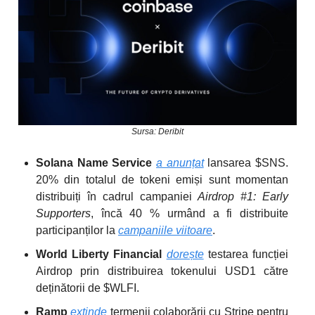
Sursa: Deribit
Solana Name Service
a anunțat
lansarea $SNS.
20% din totalul de tokeni emiși sunt momentan
distribuiți în cadrul campaniei
Airdrop #1: Early
Supporters
, încă 40 % urmând a fi distribuite
participanților la
campaniile viitoare
.
World Liberty Financial
dorește
testarea funcției
Airdrop prin distribuirea tokenului USD1 către
deținătorii de $WLFI.
Ramp
extinde
termenii colaborării cu Stripe
pentru