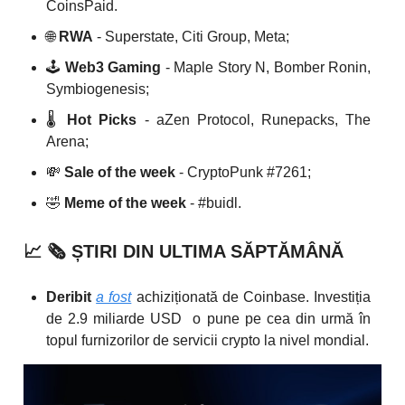
CoinsPaid.
🌐
RWA
- Superstate, Citi Group, Meta;
🕹️
Web3 Gaming
- Maple Story N, Bomber Ronin,
Symbiogenesis;
🌡️
Hot Picks
- aZen Protocol, Runepacks, The
Arena;
💸
Sale of the week
- CryptoPunk #7261;
🤣
Meme of the week
- #buidl.
📈
🗞️
ȘTIRI DIN ULTIMA SĂPTĂMÂNĂ
Deribit
a fost
achiziționată de Coinbase. Investiția
de 2.9 miliarde USD o pune pe cea din urmă în
topul furnizorilor de servicii crypto la nivel mondial.