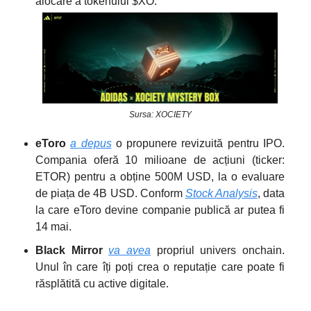
alocare a tokenului $XO.
Sursa: XOCIETY
eToro
a depus
o propunere revizuită pentru IPO.
Compania oferă 10 milioane de acțiuni (ticker:
ETOR) pentru a obține 500M USD, la o evaluare
de piața de 4B USD. Conform
Stock Analysis
, data
la care eToro devine companie publică ar putea fi
14 mai.
Black Mirror
va avea
propriul univers onchain.
Unul în care îți poți crea o reputație care poate fi
răsplătită cu active digitale.