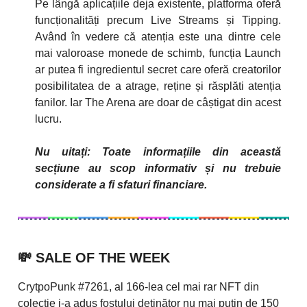
Pe lângă aplicațiile deja existente, platforma oferă
funcționalități precum Live Streams și Tipping.
Având în vedere că atenția este una dintre cele
mai valoroase monede de schimb, funcția Launch
ar putea fi ingredientul secret care oferă creatorilor
posibilitatea de a atrage, reține și răsplăti atenția
fanilor. Iar The Arena are doar de câștigat din acest
lucru.
Nu uitați: Toate informațiile din această
secțiune au scop informativ și nu trebuie
considerate a fi sfaturi financiare.
💸
SALE OF THE WEEK
CrytpoPunk #7261, al 166-lea cel mai rar NFT din
colecție i-a adus fostului deținător nu mai puțin de 150