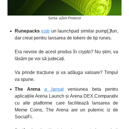
Sursa: aZen Protocol
Runepacks
este
un launchpad similar pump[.]fun,
dar creat pentru lansarea de tokeni de tip runes.
Era nevoie de acest produs în crypto? Nu știm, va
lăsăm pe voi să judecați.
Va prinde tracțiune și va adăuga valoare? Timpul
va spune.
The Arena
a lansat
versiunea beta pentru
aplicațiile Arena Launch și Arena DEX.Comparativ
cu alte platforme care facilitează lansarea de
Meme Coins, The Arena are un puternic iz de
SocialFi.