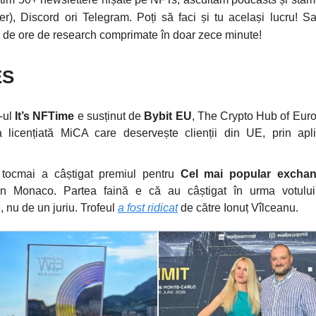
ter), Discord ori Telegram. Poți să faci și tu același lucru! Sau
i de ore de research comprimate în doar zece minute!
ES
-ul
It’s NFTime
e susținut de
Bybit EU
, The Crypto Hub of Eur
a licențiată MiCA care deservește clienții din UE, prin apli
tocmai a câștigat premiul pentru
Cel mai popular excha
n Monaco. Partea faină e că au câștigat în urma votului
 nu de un juriu. Trofeul
a fost ridicat
de către Ionuț Vîlceanu.