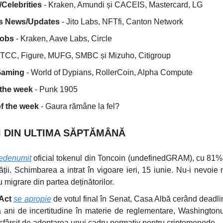
Celebrities
- Kraken, Amundi și CACEIS, Mastercard, LG
ts News/Updates
- Jito Labs, NFTfi, Canton Network
Jobs
- Kraken, Aave Labs, Circle
TCC, Figure, MUFG, SMBC și Mizuho, Citigroup
Gaming
- World of Dypians, RollerCoin, Alpha Compute
 the week
- Punk 1905
 the week
- Gaura rămâne la fel?
I DIN ULTIMA SĂPTĂMÂNĂ
redenumit
oficial tokenul din Toncoin (
undefined
GRAM), cu 81% v
ții. Schimbarea a intrat în vigoare ieri, 15 iunie. Nu-i nevoie 
 migrare din partea deținătorilor.
Act
se apropie
de votul final în Senat, Casa Albă cerând deadl
ă ani de incertitudine în materie de reglementare, Washington
 sfârșit de adoptarea unui cadru normativ pentru criptomonede.