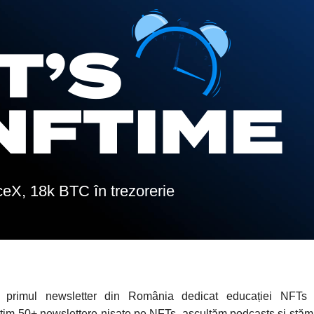
eX, 18k BTC în trezorerie
 primul newsletter din România dedicat educației NFTs
tim 50+ newslettere nișate pe NFTs, ascultăm podcasts și stă