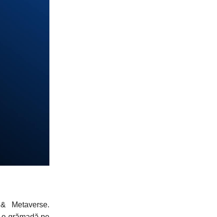
 & Metaverse.
m o grămadă pe