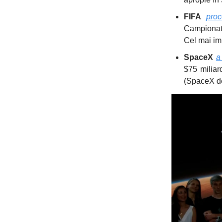
FIFA
pro
Campionatu
Cel mai imp
SpaceX
a
$75 miliar
(SpaceX de