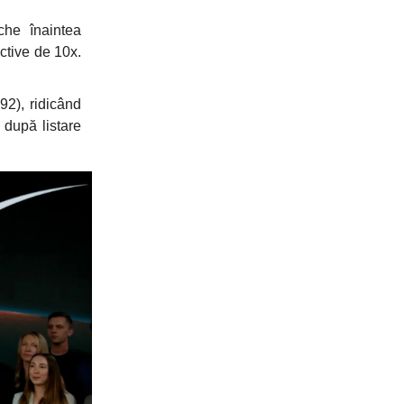
che înaintea
ctive de 10x.
2), ridicând
 după listare