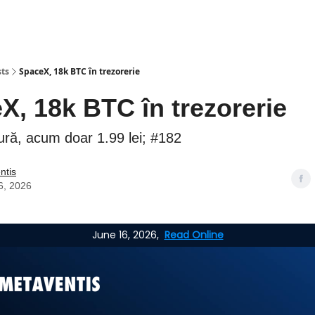
sts
SpaceX, 18k BTC în trezorerie
, 18k BTC în trezorerie
ură, acum doar 1.99 lei; #182
ntis
6, 2026
June 16, 2026,
Read Online