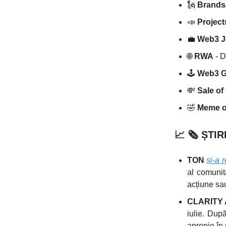
🗽
Brands/
📣
Projec
💼
Web3 
🌐
RWA
- D
🕹️
Web3 
💸
Sale of
🤣
Meme of
📈
🗞️
ȘTIR
TON
și-a 
al comunită
acțiune sau
CLARITY 
iulie. Dup
apropie în