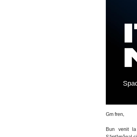
Spac
Gm fren,
Bun venit la
Săptămânal ci