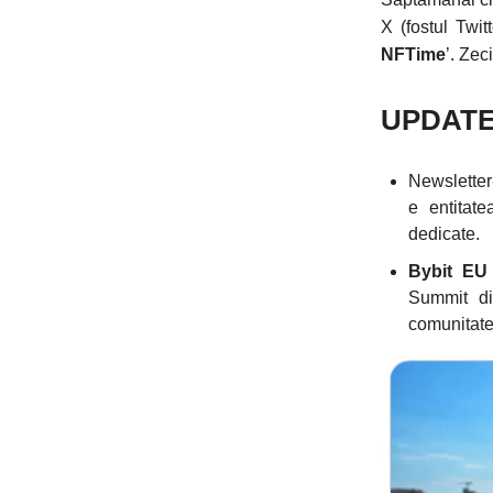
X (fostul Twit
NFTime
’. Zec
UPDAT
Newsletter
e entitate
dedicate.
Bybit EU
Summit di
comunitate,