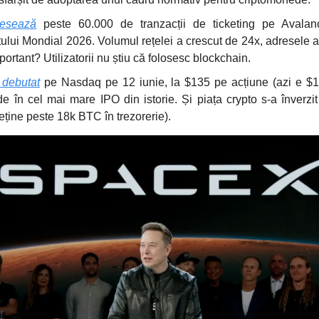
cesează
peste 60.000 de tranzacții de ticketing pe Avalan
lui Mondial 2026. Volumul rețelei a crescut de 24x, adresele a
ortant? Utilizatorii nu știu că folosesc blockchain.
 debutat
pe Nasdaq pe 12 iunie, la $135 pe acțiune (azi e $19
de în cel mai mare IPO din istorie. Și piața crypto s-a înverzit
ține peste 18k BTC în trezorerie).