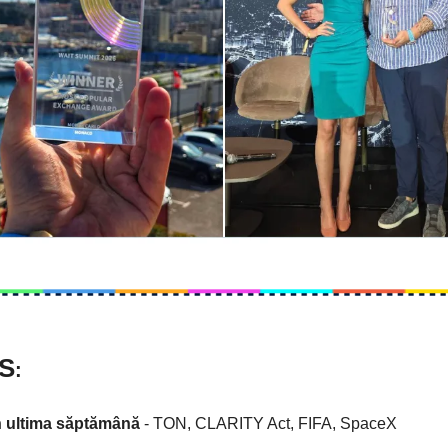
S
:
in ultima săptămână
- TON, CLARITY Act, FIFA, SpaceX