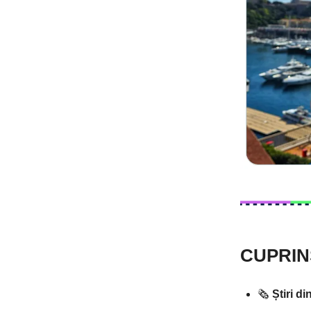
CUPRIN
🗞️
Știri d