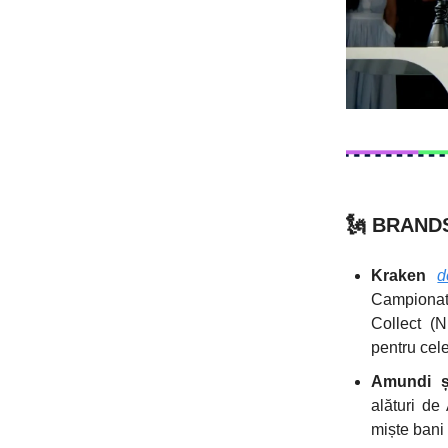
🗽
BRANDS
Kraken
d
Campionatu
Collect (NF
pentru cel
Amundi 
alături de
miște bani 