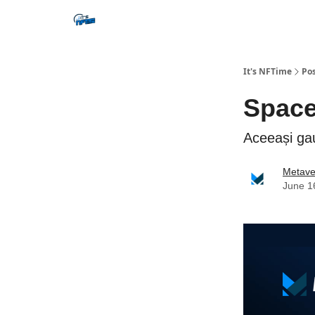
Social
It's NFTime
Po
SpaceX
Aceeași ga
Metave
June 1