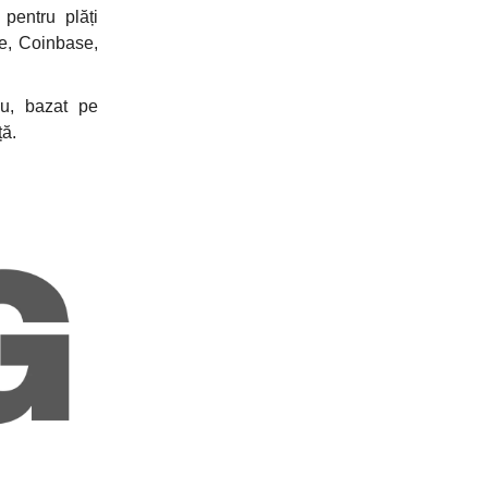
pentru plăți
pe, Coinbase,
iu, bazat pe
ță.