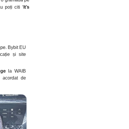
 poți citi ‘
It’s
ope. Bybit EU
cație și site
nge
la WAIB
 acordat de