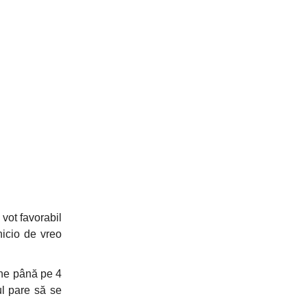
ot favorabil
nicio de vreo
ine până pe 4
ul pare să se