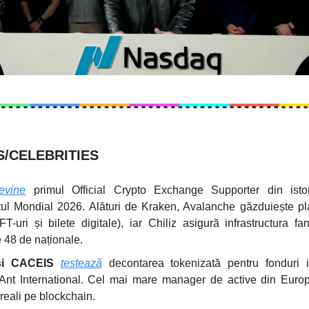
/CELEBRITIES
evine
primul Official Crypto Exchange Supporter din isto
l Mondial 2026. Alături de Kraken, Avalanche găzduiește pl
T-uri și bilete digitale), iar Chiliz asigură infrastructura fan
e 48 de naționale.
și CACEIS
testează
decontarea tokenizată pentru fonduri ins
 Ant International. Cel mai mare manager de active din Euro
reali pe blockchain.