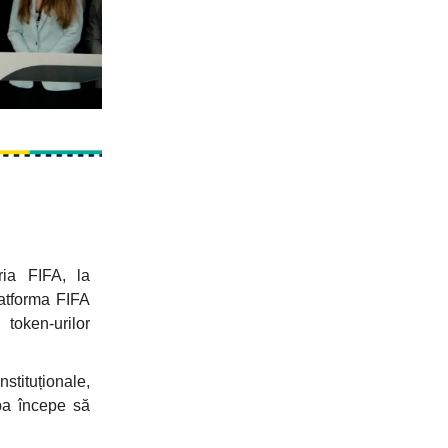
ria FIFA, la
atforma FIFA
 token-urilor
tituționale,
pa începe să