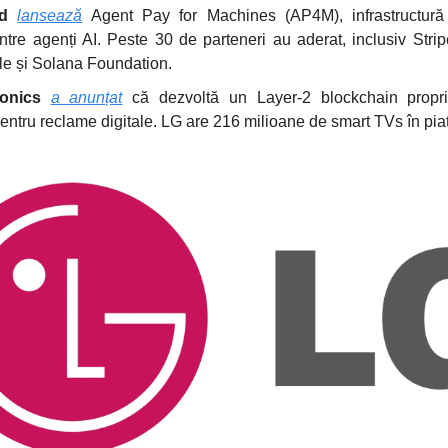
d
lansează
Agent Pay for Machines (AP4M), infrastructură 
ntre agenți AI. Peste 30 de parteneri au aderat, inclusiv Stri
e și Solana Foundation.
onics
a anunțat
că dezvoltă un Layer-2 blockchain propr
pentru reclame digitale. LG are 216 milioane de smart TVs în pia