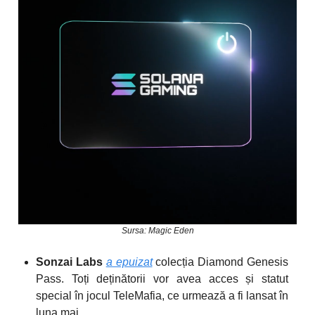
Sursa: Magic Eden
Sonzai Labs
a epuizat
colecția Diamond Genesis
Pass. Toți deținătorii vor avea acces și statut
special în jocul TeleMafia, ce urmează a fi lansat în
luna mai.