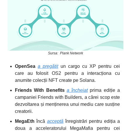
Sursa: Plank Network
OpenSea
a pregătit
un cargo cu XP pentru cei
care au folosit OS2 pentru a interacționa cu
anumite colecții NFT create pe Solana.
Friends With Benefits
a încheiat
prima ediție a
campaniei Friends with Builders, a cărei scop este
dezvoltarea și menținerea unui mediu care susține
creatorii.
MegaEth
încă
acceptă
înregistrări pentru ediția a
doua a acceleratorului MegaMafia pentru cei