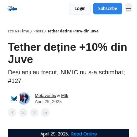
Login
Subscribe
Social
It's NFTime
Posts
Tether deține +10% din Juve
Tether deține +10% din
Juve
Deși anii au trecut, NIMIC nu s-a schimbat;
#127
Metaventis
&
Mtk
April 29, 2025
April 29, 2025,
Read Online