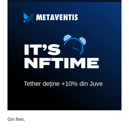
Tether deține +10% din Juve
Gm fren,