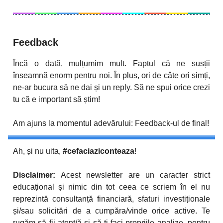
Feedback
Încă o dată, mulțumim mult. Faptul că ne susții
înseamnă enorm pentru noi. În plus, ori de câte ori simți,
ne-ar bucura să ne dai și un reply. Să ne spui orice crezi
tu că e important să știm!
Am ajuns la momentul adevărului: Feedback-ul de final!
Ah, și nu uita,
#cefaciaziconteaza
!
Disclaimer:
Acest newsletter are un caracter strict
educațional și nimic din tot ceea ce scriem în el nu
reprezintă consultanță financiară, sfaturi investiționale
și/sau solicitări de a cumpăra/vinde orice active. Te
rugăm să fii atent/ă și să-ți faci propriile analize, pentru