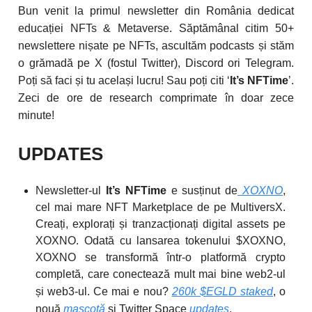
Bun venit la primul newsletter din România dedicat
educației NFTs & Metaverse. Săptămânal citim 50+
newslettere nișate pe NFTs, ascultăm podcasts și stăm
o grămadă pe X (fostul Twitter), Discord ori Telegram.
Poți să faci și tu același lucru! Sau poți citi ‘
It’s NFTime
’.
Zeci de ore de research comprimate în doar zece
minute!
UPDATES
Newsletter-ul
It’s NFTime
e susținut de
XOXNO
,
cel mai mare NFT Marketplace de pe MultiversX.
Creați, explorați și tranzacționați digital assets pe
XOXNO. Odată cu lansarea tokenului $XOXNO,
XOXNO se transformă într-o platformă crypto
completă, care conectează mult mai bine web2-ul
și web3-ul.
Ce mai e nou?
260k $EGLD staked
, o
nouă
mascotă
și Twitter Space
updates
.