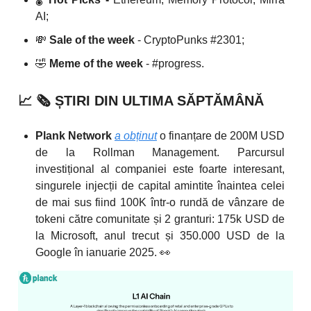
AI;
💸
Sale of the week
- CryptoPunks #2301;
🤣
Meme of the week
- #progress.
📈
🗞️
ȘTIRI DIN ULTIMA SĂPTĂMÂNĂ
Plank Network
a obținut
o finanțare de 200M USD
de la Rollman Management. Parcursul
investițional al companiei este foarte interesant,
singurele injecții de capital amintite înaintea celei
de mai sus fiind 100K într-o rundă de vânzare de
tokeni către comunitate și 2 granturi: 175k USD de
la Microsoft, anul trecut și 350.000 USD de la
Google în ianuarie 2025. 👀