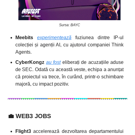
Sursa: BAYC
Meebits
experimentează
fuziunea dintre IP-ul
colecției și agenții AI, cu ajutorul companiei Think
Agents.
CyberKongz
au fost
eliberați de acuzațiile aduse
de SEC. Odată cu această veste, echipa a anunțat
că proiectul va trece, în curând, printr-o schimbare
majoră, cu impact pozitiv.
💼
WEB3 JOBS
Flight3
accelerează dezvoltarea departamentului