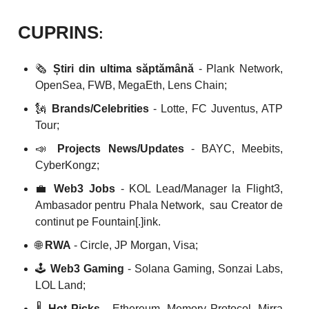
CUPRINS
:
🗞️
Știri din ultima săptămână
- Plank Network,
OpenSea, FWB, MegaEth, Lens Chain;
🗽
Brands/Celebrities
- Lotte, FC Juventus, ATP
Tour;
📣
Projects News/Updates
- BAYC, Meebits,
CyberKongz;
💼
Web3 Jobs
- KOL Lead/Manager la Flight3,
Ambasador pentru Phala Network, sau Creator de
continut pe Fountain[.]ink.
🌐
RWA
- Circle, JP Morgan, Visa;
🕹️
Web3 Gaming
- Solana Gaming, Sonzai Labs,
LOL Land;
🌡️
Hot Picks -
Ethereum, Memory Protocol, Mirra