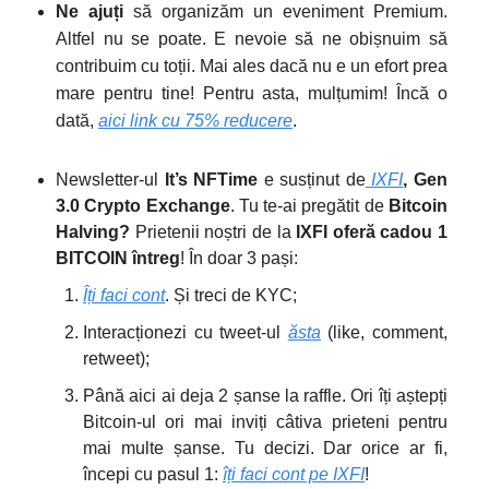
Ne ajuți
să organizăm un eveniment Premium.
Altfel nu se poate. E nevoie să ne obișnuim să
contribuim cu toții. Mai ales dacă nu e un efort prea
mare pentru tine! Pentru asta, mulțumim! Încă o
dată,
aici link cu 75% reducere
.
Newsletter-ul
It’s NFTime
e susținut de
IXFI
, Gen
3.0 Crypto Exchange
. Tu te-ai pregătit de
Bitcoin
Halving?
Prietenii noștri de la
IXFI oferă cadou 1
BITCOIN întreg
! În doar 3 pași:
Îți faci cont
. Și treci de KYC;
Interacționezi cu tweet-ul
ăsta
(like, comment,
retweet);
Până aici ai deja 2 șanse la raffle. Ori îți aștepți
Bitcoin-ul ori mai inviți câtiva prieteni pentru
mai multe șanse. Tu decizi. Dar orice ar fi,
începi cu pasul 1:
îți faci cont pe IXFI
!