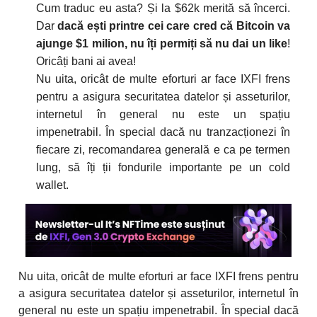
Cum traduc eu asta? Și la $62k merită să încerci.
Dar
dacă ești printre cei care cred că Bitcoin va
ajunge $1 milion, nu îți permiți să nu dai un like
!
Oricâți bani ai avea!
Nu uita, oricât de multe eforturi ar face IXFI frens
pentru a asigura securitatea datelor și asseturilor,
internetul în general nu este un spațiu
impenetrabil. În special dacă nu tranzacționezi în
fiecare zi, recomandarea generală e ca pe termen
lung, să îți ții fondurile importante pe un cold
wallet.
Nu uita, oricât de multe eforturi ar face IXFI frens pentru
a asigura securitatea datelor și asseturilor, internetul în
general nu este un spațiu impenetrabil. În special dacă