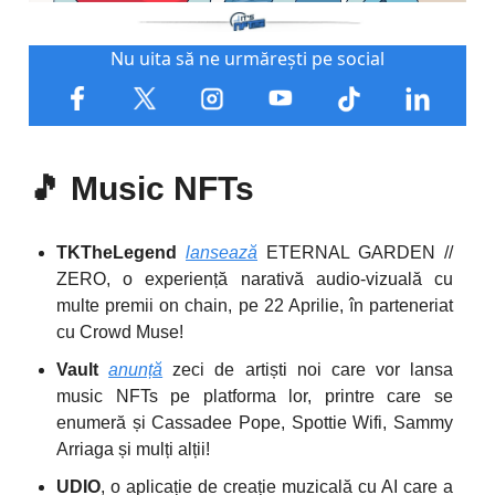
Nu uita să ne urmărești pe social
🎵
Music NFTs
TKTheLegend
lansează
ETERNAL GARDEN //
ZERO, o experiență narativă audio-vizuală cu
multe premii on chain, pe 22 Aprilie, în parteneriat
cu Crowd Muse!
Vault
anunță
zeci de artiști noi care vor lansa
music NFTs pe platforma lor, printre care se
enumeră și Cassadee Pope, Spottie Wifi, Sammy
Arriaga și mulți alții!
UDIO
, o aplicație de creație muzicală cu AI care a