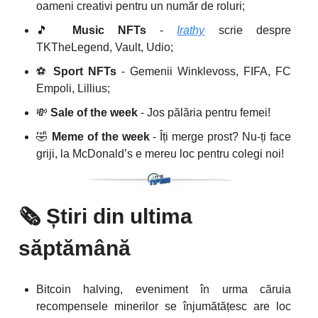
oameni creativi pentru un număr de roluri;
🎵
Music NFTs
-
Irathy
scrie despre
TKTheLegend, Vault, Udio;
⚽️
Sport NFTs
- Gemenii Winklevoss, FIFA, FC
Empoli, Lillius;
💸
Sale of the week
- Jos pălăria pentru femei!
🤣
Meme of the week
- Îți merge prost? Nu-ți face
griji, la McDonald’s e mereu loc pentru colegi noi!
🗞️
Știri din ultima
săptămână
Bitcoin halving, eveniment în urma căruia
recompensele minerilor se înjumătățesc are loc