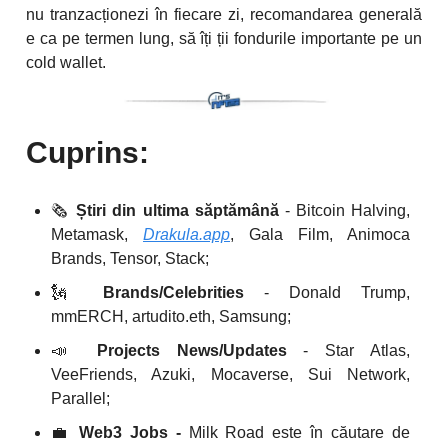
nu tranzacționezi în fiecare zi, recomandarea generală
e ca pe termen lung, să îți ții fondurile importante pe un
cold wallet.
Cuprins:
🗞️
Știri din ultima săptămână
- Bitcoin Halving,
Metamask,
Drakula.app
, Gala Film, Animoca
Brands, Tensor, Stack;
🗽
Brands/Celebrities
- Donald Trump,
mmERCH, artudito.eth, Samsung;
📣
Projects News/Updates
- Star Atlas,
VeeFriends, Azuki, Mocaverse, Sui Network,
Parallel;
💼
Web3 Jobs -
Milk Road este în căutare de