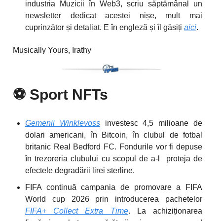
industria Muzicii în Web3, scriu săptămânal un
newsletter dedicat acestei nișe, mult mai
cuprinzător și detaliat. E în engleză și îl găsiți
aici
.
Musically Yours, Irathy
⚽️
Sport NFTs
Gemenii Winklevoss
investesc 4,5 milioane de
dolari americani, în Bitcoin, în clubul de fotbal
britanic Real Bedford FC. Fondurile vor fi depuse
în trezoreria clubului cu scopul de a-l proteja de
efectele degradării lirei sterline.
FIFA continuă campania de promovare a FIFA
World cup 2026 prin introducerea pachetelor
FIFA+ Collect Extra Time
. La achiziționarea