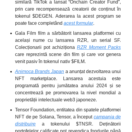
similară TikTok a lansat “Onchain Creator Fund”,
prin care recompensează creatorii de conținut în
tokenul $DEGEN. Aderarea la acest program se
poate face completând
acest formular
.
Gala Film film a sărbătorit lansarea platformei cu
același nume cu lansarea RZR, un serial SF.
Colecționarii pot achiziționa
RZR Moment Packs
care reprezintă scene din film și care vor genera
venit pasiv în tokenul nativ $FILM.
Animoca Brands Japan
a anunțat dezvoltarea unui
NFT marketplace. Lansarea acestuia este
programată pentru jumătatea anului 2024 și se
concentrează pe promovarea la nivel mondial a
proprietății intelectuale web3 japoneze.
Tensor Foundation, entitatea din spatele platformei
NFT de pe Solana, Tensor, a început
campania de
distribuire
a tokenului $TNSR. Deținătorii
portofelelor calificate pot revendica fondurile până