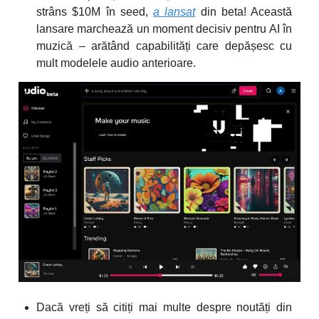
strâns $10M în seed,
a lansat
din beta! Această
lansare marchează un moment decisiv pentru AI în
muzică – arătând capabilități care depășesc cu
mult modelele audio anterioare.
Dacă vreți să citiți mai multe despre noutăți din