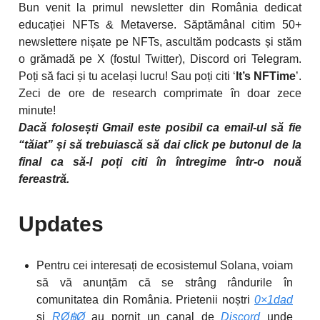
Bun venit la primul newsletter din România dedicat
educației NFTs & Metaverse.
Săptămânal citim 50+
newslettere nișate pe NFTs, ascultăm podcasts și stăm
o grămadă pe X (fostul Twitter), Discord ori Telegram.
Poți să faci și tu același lucru! Sau poți citi ‘
It’s NFTime
’.
Zeci de ore de research comprimate în doar zece
minute!
Dacă folosești Gmail este posibil ca email-ul să fie
“tăiat” și să trebuiască să dai click pe butonul de la
final ca să-l poți citi în întregime într-o nouă
fereastră.
Updates
Pentru cei interesați de ecosistemul Solana, voiam
să vă anunțăm că se strâng rândurile în
comunitatea din România. Prietenii noștri
0×1dad
și
RØ฿Ø
au pornit un canal de
Discord
unde