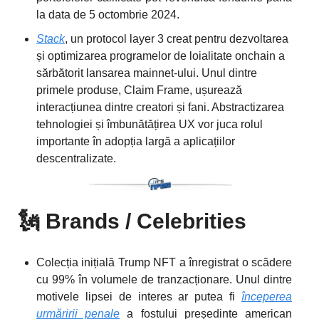
la data de 5 octombrie 2024.
Stack
, un protocol layer 3 creat pentru dezvoltarea
și optimizarea programelor de loialitate onchain a
sărbătorit lansarea mainnet-ului. Unul dintre
primele produse, Claim Frame, ușurează
interacțiunea dintre creatori și fani. Abstractizarea
tehnologiei și îmbunătățirea UX vor juca rolul
importante în adopția largă a aplicațiilor
descentralizate.
🗽
Brands / Celebrities
Colecția inițială Trump NFT a înregistrat o scădere
cu 99% în volumele de tranzacționare. Unul dintre
motivele lipsei de interes ar putea fi
începerea
urmăririi penale
a fostului președinte american