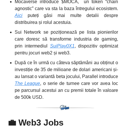
Mocaverse introduce $MOCA, un token “chain
agnostic” care va sta la baza întregului ecosistem.
Aici
puteți găsi mai multe detalii despre
distribuirea și rolul acestuia.
Sui Network se poziționează pe lista pionierilor
care doresc să transforme industria de gaming,
prin intermediul
SuiPlay0X1
, dispozitiv optimizat
pentru jocuri web2 și web3.
După ce în urmă cu câteva săptămâni au obținut o
investiție de 35 de milioane de dolari americani și-
au lansat o variantă beta jocului, Parallel introduce
The League
, o serie de turnee care vor avea loc
pe parcursul acestui an cu premii totale în valoare
de 500k USD.
💼
Web3 Jobs