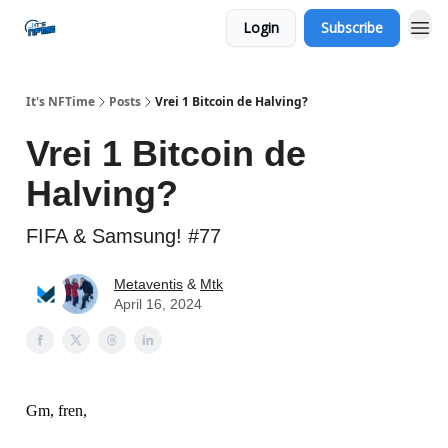
Login
Subscribe
Social
It's NFTime
Posts
Vrei 1 Bitcoin de Halving?
Vrei 1 Bitcoin de
Halving?
FIFA & Samsung! #77
Metaventis
&
Mtk
April 16, 2024
Gm, fren,