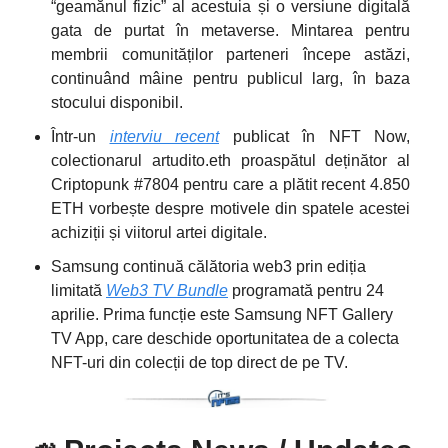
“geamănul fizic” al acestuia și o versiune digitală
gata de purtat în metaverse. Mintarea pentru
membrii comunităților parteneri începe astăzi,
continuând mâine pentru publicul larg, în baza
stocului disponibil.
Într-un
interviu recent
publicat în NFT Now,
colectionarul artudito.eth proaspătul deținător al
Criptopunk #7804 pentru care a plătit recent 4.850
ETH vorbește despre motivele din spatele acestei
achiziții și viitorul artei digitale.
Samsung continuă călătoria web3 prin ediția
limitată
Web3 TV Bundle
programată pentru 24
aprilie. Prima funcție este Samsung NFT Gallery
TV App, care deschide oportunitatea de a colecta
NFT-uri din colecții de top direct de pe TV.