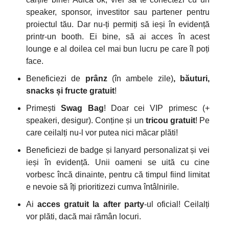
speaker, sponsor, investitor sau partener pentru
proiectul tău. Dar nu-ți permiți să ieși în evidență
printr-un booth. Ei bine, să ai acces în acest
lounge e al doilea cel mai bun lucru pe care îl poți
face.
Beneficiezi de
prânz
(în ambele zile)
, băuturi,
snacks și fructe gratuit
!
Primești
Swag Bag
! Doar cei VIP primesc (+
speakeri, desigur). Conține și un
tricou gratuit
! Pe
care ceilalți nu-l vor putea nici măcar plăti!
Beneficiezi de badge și lanyard personalizat și vei
ieși în evidență. Unii oameni se uită cu cine
vorbesc încă dinainte, pentru că timpul fiind limitat
e nevoie să îți prioritizezi cumva întâlnirile.
Ai
acces gratuit la after party
-ul oficial! Ceilalți
vor plăti, dacă mai rămân locuri.