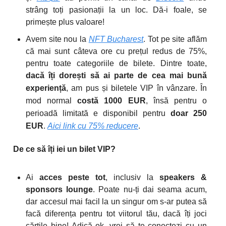
strâng toți pasionații la un loc. Dă-i foale, se
primește plus valoare!
Avem site nou la
NFT Bucharest
. Tot pe site aflăm
că mai sunt câteva ore cu prețul redus de 75%,
pentru toate categoriile de bilete. Dintre toate,
dacă îți dorești să ai parte de cea mai bună
experiență
, am pus și biletele VIP în vânzare. În
mod normal
costă 1000 EUR
, însă pentru o
perioadă limitată e disponibil pentru
doar 250
EUR
.
Aici link cu 75% reducere
.
De ce să îți iei un bilet VIP?
Ai
acces peste tot
, inclusiv la
speakers &
sponsors lounge
. Poate nu-ți dai seama acum,
dar accesul mai facil la un singur om s-ar putea să
facă diferența pentru tot viitorul tău, dacă îți joci
cărțile bine! Adică ok, vrei să te conectezi cu un